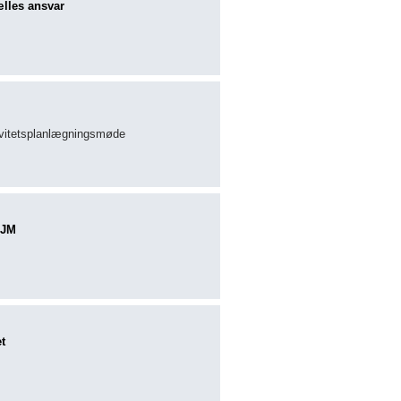
ælles ansvar
tivitetsplanlægningsmøde
EJM
t