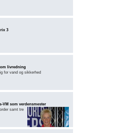
rix 3
om livredning
sig for vand og sikkerhed
ers-VM som verdensmester
order samt tre