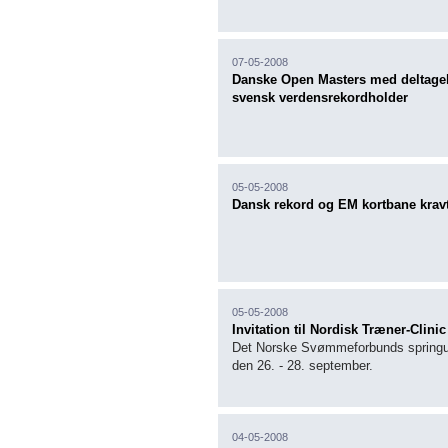
07-05-2008
Danske Open Masters med deltagels
svensk verdensrekordholder
05-05-2008
Dansk rekord og EM kortbane kravt
05-05-2008
Invitation til Nordisk Træner-Clinic
Det Norske Svømmeforbunds springudva
den 26. - 28. september.
04-05-2008