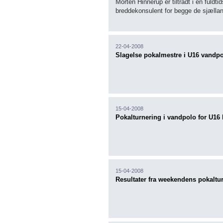
Morten Hinnerup er tiltrådt i en fuldti
breddekonsulent for begge de sjællan
22-04-2008
Slagelse pokalmestre i U16 vandp
15-04-2008
Pokalturnering i vandpolo for U16 l
15-04-2008
Resultater fra weekendens pokaltu