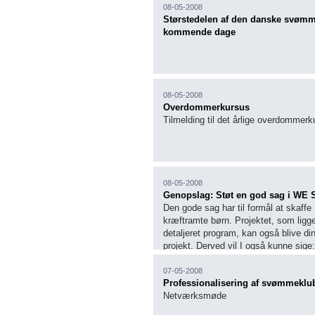
08-05-2008
Størstedelen af den danske svømmee
kommende dage
08-05-2008
Overdommerkursus
Tilmelding til det årlige overdommerk
08-05-2008
Genopslag: Støt en god sag i WE
Den gode sag har til formål at skaffe 
kræftramte børn. Projektet, som ligg
detaljeret program, kan også blive 
projekt. Derved vil I også kunne sige
life".
07-05-2008
Professionalisering af svømmeklu
Netværksmøde