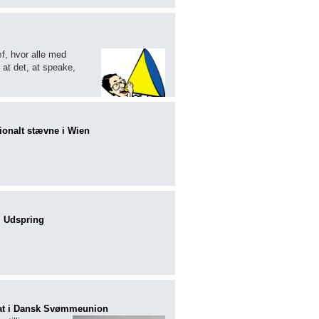
æf, hvor alle med
 at det, at speake,
tionalt stævne i Wien
 i Udspring
sat i Dansk Svømmeunion