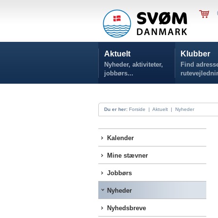
Aktuelt
Klubber
Nyheder, aktiviteter,
Find adresse
jobbørs...
rutevejledni
Du er her:
Forside
|
Aktuelt
|
Nyheder
Kalender
Mine stævner
Jobbørs
Nyheder
Nyhedsbreve