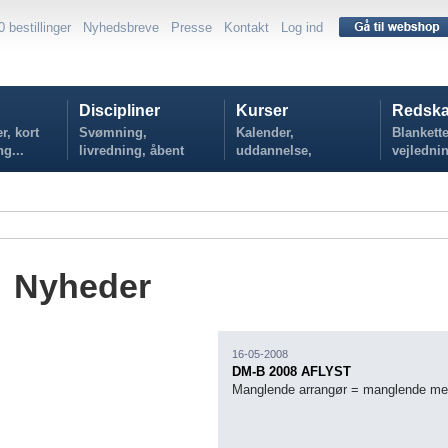
0 bestillinger
Nyhedsbreve
Presse
Kontakt
Log ind
Discipliner
Kurser
Redska
r, kort
Svømning,
Kalender,
Blankette
ng...
livredning, åbent
uddannelse,
vejlednin
vand...
tilmelding...
politikker
Nyheder
16-05-2008
DM-B 2008 AFLYST
Manglende arrangør = manglende mes