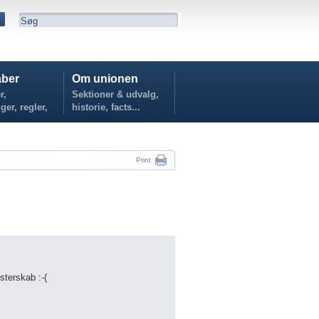
ber
Om unionen
r,
Sektioner & udvalg,
ger, regler,
historie, facts...
...
Print
terskab :-(