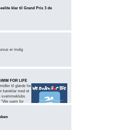
lite klar til Grand Prix 3 de
ursus er mulig
 SWIM FOR LIFE
midler til glæde for
er køreklar med et
din svømmeklubs
: "We swim for
bben