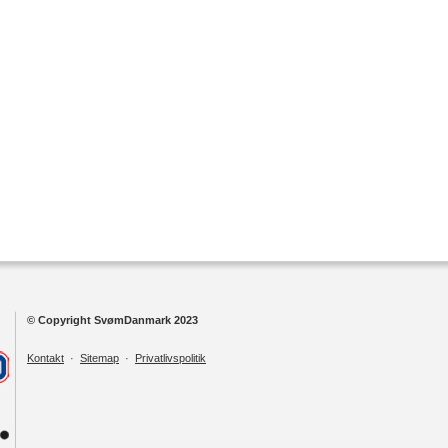
© Copyright SvømDanmark 2023
Kontakt
·
Sitemap
·
Privatlivspolitik