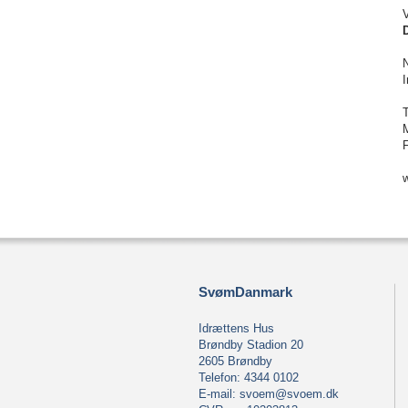
V
SvømDanmark
Idrættens Hus
Brøndby Stadion 20
2605 Brøndby
Telefon: 4344 0102
E-mail:
svoem@svoem.dk