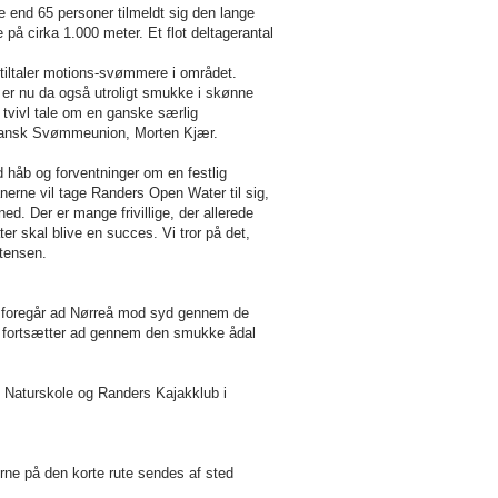
e end 65 personer tilmeldt sig den lange
e på cirka
1.000 meter
. Et flot deltagerantal
 tiltaler motions-svømmere i området.
 er nu da også utroligt smukke i skønne
 tvivl tale om en ganske særlig
ansk Svømmeunion
,
Morten Kjær
.
d håb og forventninger om en festlig
nerne vil tage Randers Open Water til sig,
ed. Der er mange frivillige, der allerede
ter skal blive en succes. Vi tror på det,
rtensen.
er foregår ad Nørreå mod syd gennem de
en fortsætter ad gennem den smukke ådal
 Naturskole og Randers Kajakklub i
rne på den korte rute sendes af sted