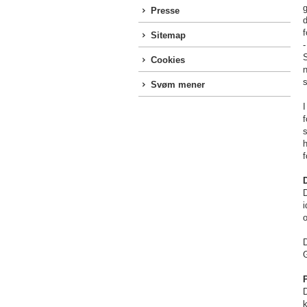
g
Presse
f
Sitemap
-
S
Cookies
n
s
Svøm mener
I
f
s
h
f
i
D
k