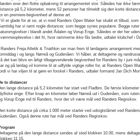
læden over den flotte opbakning til arrangementet stor. Således har ikke færr
distance på
5,2 kilometer
, mens 52 personer har tilmeldt sig den korte distanc
or en premiere-begivenhed af denne art.
 Vi er glade for at se, at vi med Randers Open Water har skabt et tilbud, som
amtidig har vi ramt nogle distancer, som begge synes populære. Begge ruter
aturomgivelser i blandt andet Ådalen og Vorup Enge. Således er der her uden
vømmeoplevelse i det fri, hvor rammerne ikke fås bedre, udtaler klubchef i
D
 Randers Freja Atletik & Triathlon ser man frem til lørdagens arrangement me
ormiddag i og langs Nørreå og Gudenåen: Vi håber, at deltagerne og randrusia
å det kan blive en årligt tilbagevendende begivenhed for Randers by i juni mån
ar og på lørdag vil komme til at udfylde vigtige roller for, at Randers Open Wa
ordi vi har viljen til at gøre en forskel i Randers, udtaler formand Jan Dich Mo
De to distancer
Den lange distance på
5,2 kilometer
har start ved Fladbro. De første kilomet
dylliske enge. Efter knap en kilometer løber Nørreå ud i Gudenåen, som rut
og Vorup Enge ind til Randers, hvor der vil være mål ved Randers Regnskov.
Den korte distance på cirka
1.000 meter
starter ved udsigtstårnet ved Randers
Gudenåen. Også denne rute har mål ved Randers Regnskov.
Program
eltagerne på den lange distance sendes af sted klokken 10.00, mens deltage
lokken 11.15.