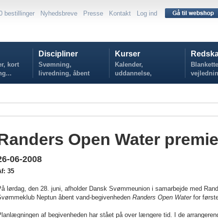
0 bestillinger
Nyhedsbreve
Presse
Kontakt
Log ind
Discipliner
Kurser
Redska
r, kort
Svømning,
Kalender,
Blankette
ng...
livredning, åbent
uddannelse,
vejlednin
vand...
tilmelding...
politikker
Randers Open Water premie
26-06-2008
f: 35
å lørdag, den 28. juni, afholder
Dansk Svømmeunion
i samarbejde med Rande
Svømmeklub Neptun åbent vand-begivenheden
Randers Open Water
for først
Planlægningen af begivenheden har stået på over længere tid. I de arrangere