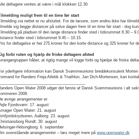
lle deltagere ventes at være i mål klokken 12.30.
ilmelding muligt frem til en time før start
ilmelding via nettet er nu afsluttet. For de læsere, som endnu ikke har tilmeldt
ilmelde sig begge distancer på selve dagen frem til en time før start - dog kun
ilmelding på pladsen til den lange distance finder sted i tidsrummet 8.30 – 9.0
istance finder sted i tidsrummet 9.45 – 10.15.
ris for deltagelse er her 275 kroner for den korte distance og 325 kroner for d
Kig forbi ruten og hjælp de friske deltagere afsted
rrangørgruppen håber, at rigtig mange vil kigge forbi og hjælpe de friske del
or yderligere information kan
Dansk Svømmeunion
s breddekonsulent
Morten
ormand for Randers Freja Atletik & Triathlon, Jan Dich-Mortensen, kan kont
________________________________________
Randers Open Water 2008 udgør det første af
Dansk Svømmeunion
s i alt se
sommeren 2008.
e øvrige arrangementer er:
Vejle Fjordsvøm: 17. august
Amager Open Water: 21. august
imfjordskrydseren, Aalborg: 23. august
hristiansborg Rundt: 30. august
Helsingør-Helsingborg: 6. september
Om ovenstående arrangementer – læs meget mere på
www.openwater.dk