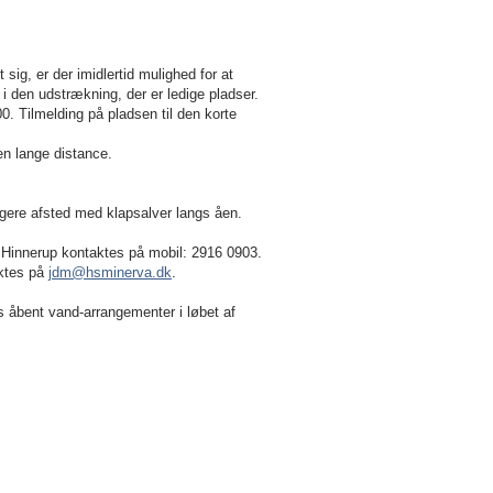
 sig, er der imidlertid mulighed for at
 i den udstrækning, der er ledige pladser.
0. Tilmelding på pladsen til den korte
en lange distance.
tagere afsted med klapsalver langs åen.
 Hinnerup
kontaktes på mobil: 2916 0903.
aktes på
jdm@hsminerva.dk
.
ks åbent vand-arrangementer i løbet af