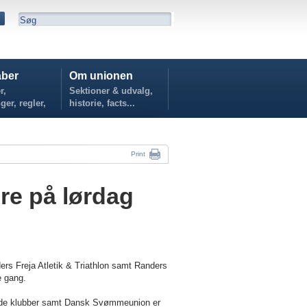
ber
Om unionen
r,
Sektioner & udvalg,
ger, regler,
historie, facts...
...
Print
re på lørdag
rs Freja Atletik & Triathlon samt Randers
e gang.
nde klubber samt
Dansk Svømmeunion
er