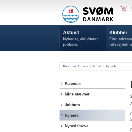
Aktuelt
Klubber
Nyheder, aktiviteter,
Find adresse
jobbørs...
rutevejledni
Du er her:
Forside
|
Aktuelt
|
Nyheder
Kalender
Mine stævner
A
Jobbørs
P
Nyheder
Nyhedsbreve