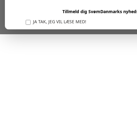
Tillmeld dig SvømDanmarks nyhed
JA TAK, JEG VIL LÆSE MED!
Vi er forpligtet til at beskytte og respektere dit privatl
personlige oplysninger til at administrere din kont
tjenester.