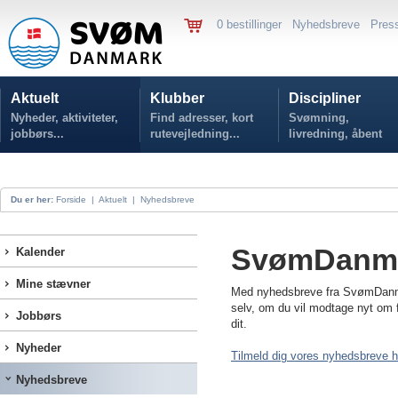
0 bestillinger
Nyhedsbreve
Pres
Aktuelt
Klubber
Discipliner
Nyheder, aktiviteter,
Find adresser, kort
Svømning,
jobbørs...
rutevejledning...
livredning, åbent
vand...
Du er her:
Forside
|
Aktuelt
|
Nyhedsbreve
SvømDanma
Kalender
Mine stævner
Med nyhedsbreve fra SvømDanmark
selv, om du vil modtage nyt om fo
Jobbørs
dit.
Nyheder
Tilmeld dig vores nyhedsbreve h
Nyhedsbreve