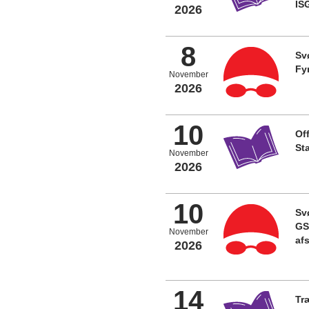
IS
2026
8
Sv
Fy
November
2026
10
Off
St
November
2026
10
Sv
GS
November
afs
2026
14
Tr