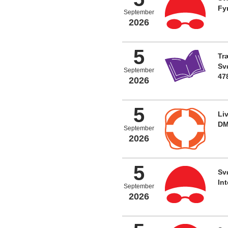
Fy
September
2026
5
Tr
Sv
September
47
2026
5
Li
DM
September
2026
5
Sv
In
September
2026