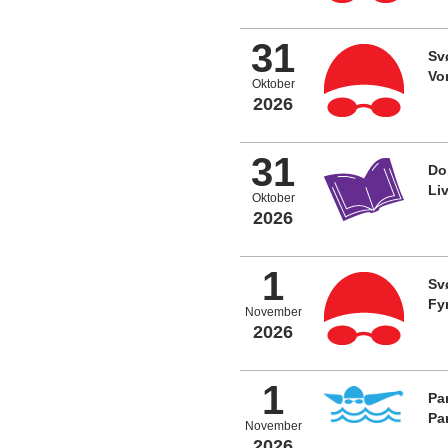
31
Sv
Vo
Oktober
2026
31
Do
Li
Oktober
2026
1
Sv
Fy
November
2026
1
Pa
Pa
November
2026