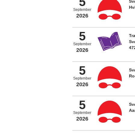
5
Sv
Hv
September
2026
5
Tr
Sv
September
47
2026
5
Sv
Ro
September
2026
5
Sv
Aa
September
2026