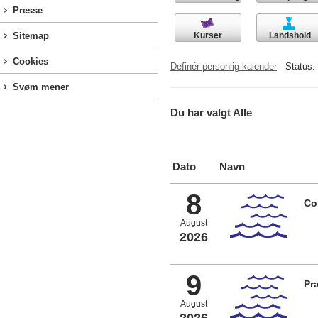
Presse
Kurser
Landshold
Sitemap
Cookies
Definér personlig kalender
Status:
Svøm mener
Du har valgt Alle
Dato
Navn
8
Co
August
2026
9
Pr
August
2026