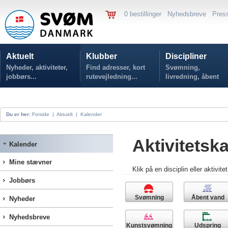
0 bestillinger
Nyhedsbreve
Pres
Aktuelt
Klubber
Discipliner
Nyheder, aktiviteter,
Find adresser, kort
Svømning,
jobbørs...
rutevejledning...
livredning, åbent
vand...
Du er her:
Forside
|
Aktuelt
|
Kalender
Aktivitetsk
Kalender
Mine stævner
Klik på en disciplin eller aktivite
Jobbørs
Svømning
Åbent vand
Nyheder
Nyhedsbreve
Kunstsvømning
Udspring