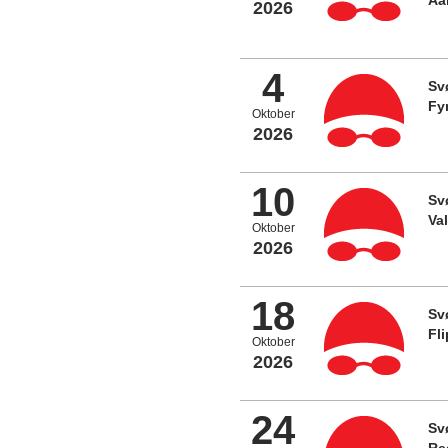
2026
4
Sv
Fy
Oktober
2026
10
Sv
Va
Oktober
2026
18
Sv
Fl
Oktober
2026
24
Sv
Re