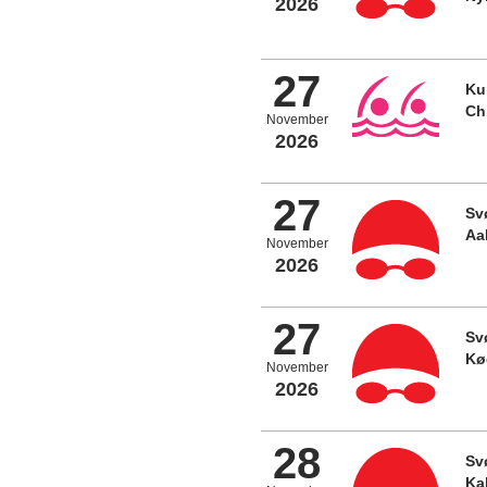
2026
27
Ku
Ch
November
2026
27
Sv
Aa
November
2026
27
Sv
Kø
November
2026
28
Sv
Ka