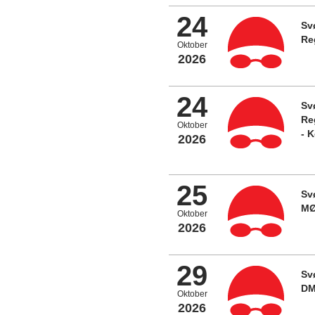
24
Sv
Re
Oktober
2026
24
Sv
Re
Oktober
- 
2026
25
Sv
MØ
Oktober
2026
29
Sv
DM
Oktober
2026