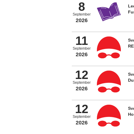
8
Le
Fu
September
2026
11
Sv
RE
September
2026
12
Sv
Du
September
2026
12
Sv
Ho
September
2026