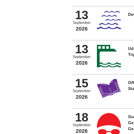
13
De
September
2026
13
Ud
Tr
September
2026
15
Off
St
September
2026
18
Sv
Ge
September
Ge
2026