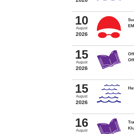
10
Sv
EM
August
2026
15
Off
Of
August
2026
15
Ha
August
2026
16
Tr
Kl
August