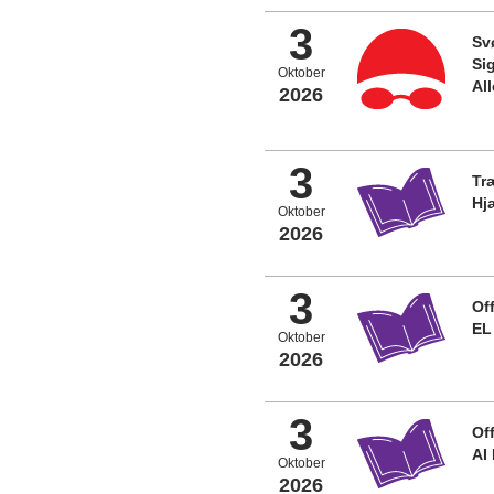
3
Sv
Si
Oktober
Al
2026
3
Tr
Hj
Oktober
2026
3
Off
EL
Oktober
2026
3
Off
AI
Oktober
2026