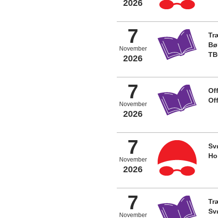
2026
7
Tr
Bø
November
TB
2026
7
Off
Of
November
2026
7
Sv
Ho
November
2026
7
Tr
Sv
November