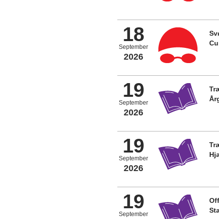
18
Sv
Cu
September
2026
19
Tr
År
September
2026
19
Tr
Hj
September
2026
19
Off
St
September