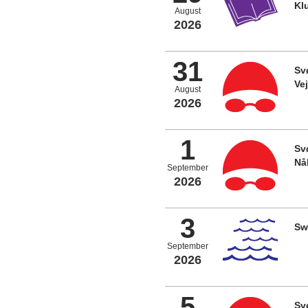
Kl
August
2026
31
Sv
Ve
August
2026
1
Sv
Nå
September
2026
3
Sw
September
2026
5
Sv