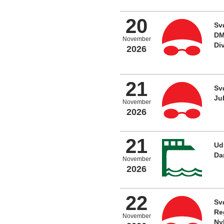
20
Sv
DM
November
Di
2026
21
Sv
Ju
November
2026
21
Ud
Da
November
2026
22
Sv
Re
November
Ny