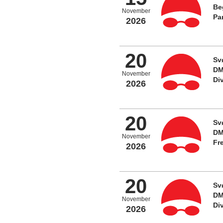
Be
November
Pa
2026
20
Sv
DM
November
Di
2026
20
Sv
DM
November
Fr
2026
20
Sv
DM
November
Di
2026