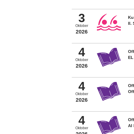
3
Ku
II
Oktober
2026
4
Off
EL
Oktober
2026
4
Off
Of
Oktober
2026
4
Off
AI
Oktober
2026