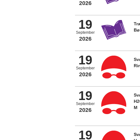
2026
19
Tr
Bø
September
2026
19
Sv
Ri
September
2026
19
Sv
H2
September
M
2026
19
Sv