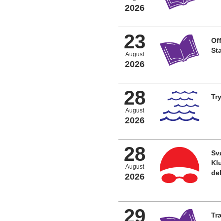
2026
23
Off
St
August
2026
28
Tr
August
2026
28
Sv
Kl
August
del
2026
29
Tr