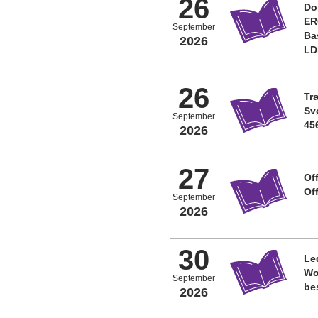
26
Do
ER
September
Ba
2026
LD
26
Tr
Sv
September
45
2026
27
Off
Of
September
2026
30
Le
Wo
September
be
2026