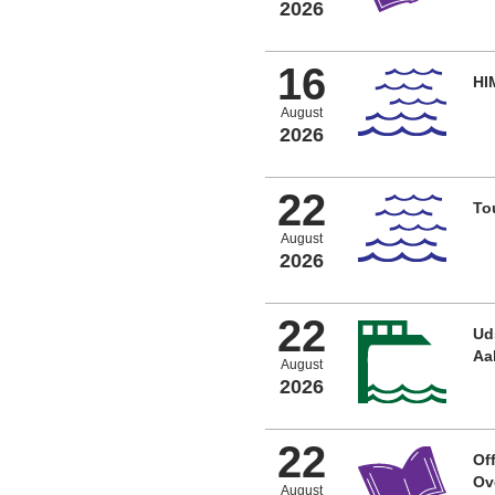
2026
16
HI
August
2026
22
To
August
2026
22
Ud
Aa
August
2026
22
Off
Ov
August