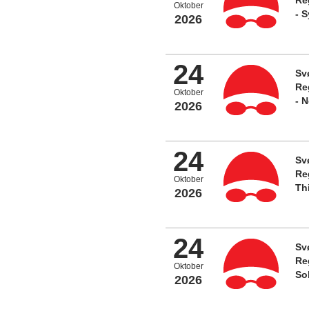
Oktober
- 
2026
24
Sv
Re
Oktober
- 
2026
24
Sv
Re
Oktober
Th
2026
24
Sv
Re
Oktober
So
2026