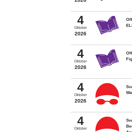
4
Off
EL
Oktober
2026
4
Off
Fi
Oktober
2026
4
Sv
Wa
Oktober
2026
4
Sv
Be
Oktober
Aa