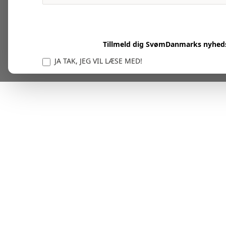
Tillmeld dig SvømDanmarks nyhed
JA TAK, JEG VIL LÆSE MED!
Vi er forpligtet til at beskytte og respektere dit privatl
personlige oplysninger til at administrere din kont
tjenester.