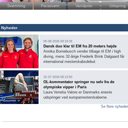
Svømning
Parasvøm
Vandpolo
Udspring
Nyheder
05-08-2026 09:18:36
Dansk duo klar til EM fra 20 meters højde
Annika Bornebusch vender tilbage til EM i high
diving, mens 32-årige Frederik Brink Dalgaard får
international mesterskabsdebut.
31-07-2026 08:13:50
OL-kommentator springer nu selv fra de
olympiske vipper i Paris
Laura Venetia Valore er Danmarks eneste
udspringer ved europamesterskaberne.
Se flere nyhede