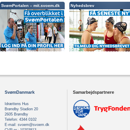
SvømPortalen – mit.svoem.dk
Nyhedsbrev
SvømDanmark
Samarbejdspartnere
Idrættens Hus
Brøndby Stadion 20
2605 Brøndby
Telefon: 4344 0102
E-mail:
svoem@svoem.dk
CVR-nr.: 10203813