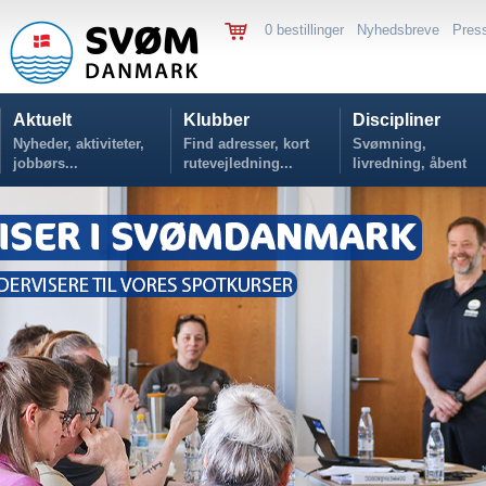
0 bestillinger
Nyhedsbreve
Pres
Aktuelt
Klubber
Discipliner
Nyheder, aktiviteter,
Find adresser, kort
Svømning,
jobbørs...
rutevejledning...
livredning, åbent
vand...