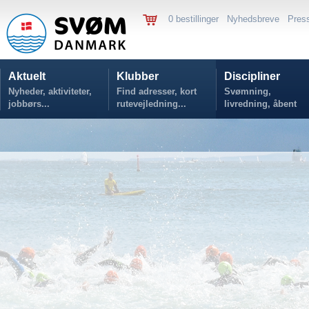
0 bestillinger
Nyhedsbreve
Pres
Aktuelt
Klubber
Discipliner
Nyheder, aktiviteter,
Find adresser, kort
Svømning,
jobbørs...
rutevejledning...
livredning, åbent
vand...