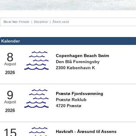
Du er her:
Forside
|
Discipliner
|
Åbent vand
Kalender
8
Copenhagen Beach Swim
Den Blå Foreningsby
August
2300 København K
2026
9
Præstø Fjordsvømning
Præstø Roklub
August
4720 Præstø
2026
15
Havkraft - Årøsund til Assens