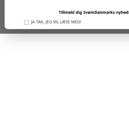
Tillmeld dig SvømDanmarks nyhed
JA TAK, JEG VIL LÆSE MED!
Vi er forpligtet til at beskytte og respektere dit privatl
personlige oplysninger til at administrere din kont
tjenester.