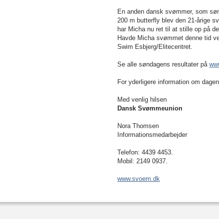
En anden dansk svømmer, som sønda
200 m butterfly blev den 21-årige s
har Micha nu ret til at stille op på
Havde Micha svømmet denne tid ved 
Swim Esbjerg/Elitecentret.
Se alle søndagens resultater på
www
For yderligere information om dagen
Med venlig hilsen
Dansk Svømmeunion
Nora Thomsen
Informationsmedarbejder
Telefon: 4439 4453.
Mobil: 2149 0937.
www.svoem.dk