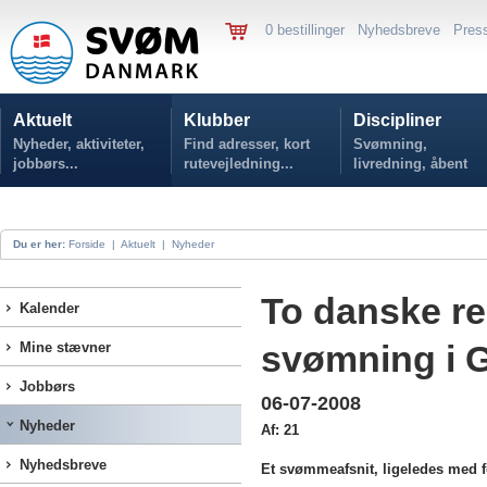
0 bestillinger
Nyhedsbreve
Pres
Aktuelt
Klubber
Discipliner
Nyheder, aktiviteter,
Find adresser, kort
Svømning,
jobbørs...
rutevejledning...
livredning, åbent
vand...
Du er her:
Forside
|
Aktuelt
|
Nyheder
To danske re
Kalender
svømning i 
Mine stævner
Jobbørs
06-07-2008
Nyheder
Af: 21
Nyhedsbreve
Et svømmeafsnit, ligeledes med 