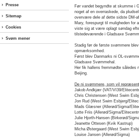
Presse
Før vandet begyndte at skumme i 
noget af en overraskede, da pludse
Sitemap
overvære dele af dette sidste DM-a
Mary, forespurgt til muligheden for
Cookies
viste sig at være oplagt søndag eft
tilstedeværende i Gladsaxe Svømm
Svøm mener
Stadig før de første svømmere blev 
opmærksomhed.
Først blev Danmarks ni OL-svømmere
Gladsaxe Svømmehal.
Her fik hallens fremmødte således m
Beijing.
De ni svømmere, som vil repræsen
Jakob Andkjær (VAT/VI39/Elitecentr
Chris Christensen (West Swim Esbj
Jon Rud (West Swim Esbjerg/Elitece
Mads Glæsner (Allerød/Sigma/Elitec
Lotte Friis (Allerød/Sigma/Elitecentr
Julie Hjorth-Hansen (Birkerød/Sigm
Jeanette Ottesen (Kvik Kastrup)
Micha Østergaard (West Swim Esbjer
Louise Jansen (Allerød/Sigma)