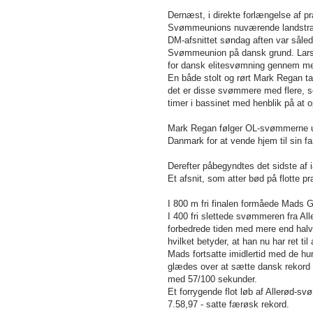
Dernæst, i direkte forlængelse af p
Svømmeunions nuværende landstr
DM-afsnittet søndag aften var såle
Svømmeunion på dansk grund. Lars 
for dansk elitesvømning gennem mer
En både stolt og rørt Mark Regan t
det er disse svømmere med flere, som
timer i bassinet med henblik på at o
Mark Regan følger OL-svømmerne under
Danmark for at vende hjem til sin f
Derefter påbegyndtes det sidste af 
Et afsnit, som atter bød på flotte p
I 800 m fri finalen formåede Mads G
I 400 fri slettede svømmeren fra Al
forbedrede tiden med mere end halv
hvilket betyder, at han nu har ret til
Mads fortsatte imidlertid med de h
glædes over at sætte dansk rekord p
med 57/100 sekunder.
Et forrygende flot løb af Allerød-s
7.58,97 - satte færøsk rekord.