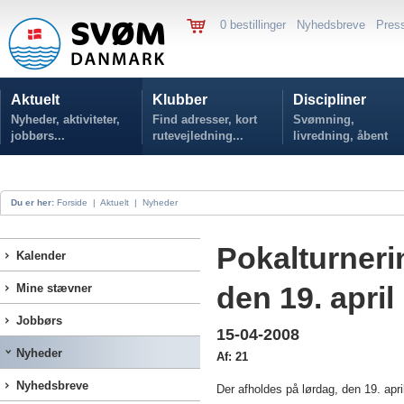
0 bestillinger
Nyhedsbreve
Pres
Aktuelt
Klubber
Discipliner
Nyheder, aktiviteter,
Find adresser, kort
Svømning,
jobbørs...
rutevejledning...
livredning, åbent
vand...
Du er her:
Forside
|
Aktuelt
|
Nyheder
Pokalturneri
Kalender
den 19. april
Mine stævner
Jobbørs
15-04-2008
Nyheder
Af: 21
Nyhedsbreve
Der afholdes på lørdag, den 19. apri