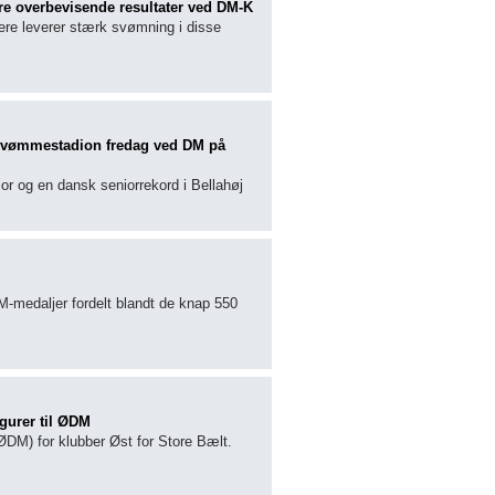
e overbevisende resultater ved DM-K
ere leverer stærk svømning i disse
j Svømmestadion fredag ved DM på
ior og en dansk seniorrekord i Bellahøj
-medaljer fordelt blandt de knap 550
gurer til ØDM
ØDM) for klubber Øst for Store Bælt.