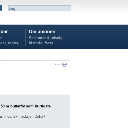
ber
Om unionen
r,
Sektioner & udvalg,
ger, regler,
historie, facts...
...
Print
i 50 m butterfly som hurtigste
er til dansk medalje i Doha?