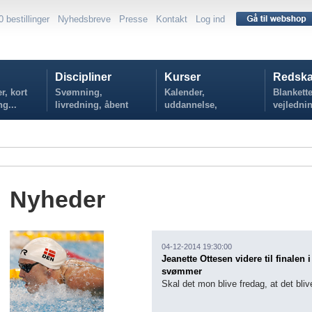
0 bestillinger
Nyhedsbreve
Presse
Kontakt
Log ind
Discipliner
Kurser
Redska
r, kort
Svømning,
Kalender,
Blankette
ng...
livredning, åbent
uddannelse,
vejlednin
vand...
tilmelding...
politikker
Nyheder
04-12-2014 19:30:00
Jeanette Ottesen videre til finalen 
svømmer
Skal det mon blive fredag, at det bliv