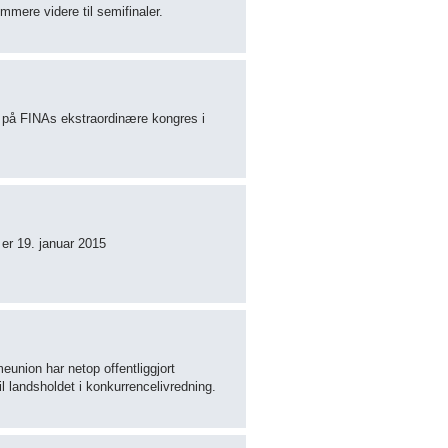
mmere videre til semifinaler.
r på FINAs ekstraordinære kongres i
 er 19. januar 2015
union har netop offentliggjort
il landsholdet i konkurrencelivredning.