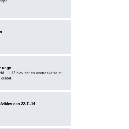
nger
on
r unge
old. I U13 blev det en overraskelse at
 guldet.
fvikles den 22.11.14