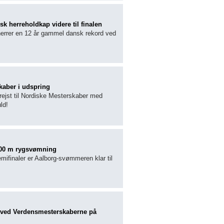
k herreholdkap videre til finalen
errer en 12 år gammel dansk rekord ved
kaber i udspring
frejst til Nordiske Mesterskaber med
ld!
i 100 m rygsvømning
finaler er Aalborg-svømmeren klar til
e ved Verdensmesterskaberne på