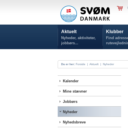
Aktuelt
Klubber
Nyheder, aktiviteter,
Find adresse
jobbørs...
rutevejledni
Du er her:
Forside
|
Aktuelt
|
Nyheder
Kalender
Mine stævner
Jobbørs
Nyheder
Nyhedsbreve