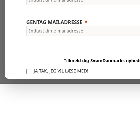
GENTAG MAILADRESSE
Tillmeld dig SvømDanmarks nyhed
JA TAK, JEG VIL LÆSE MED!
Vi er forpligtet til at beskytte og respektere dit privatl
personlige oplysninger til at administrere din kont
tjenester.