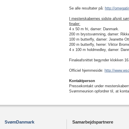
Se alle resultater på:
http://omegat
I mesterskabernes sidste afsnit sø
finaler:
4 x 50 m fri, damer: Danmark.
200 m brystsvømning, damer: Rikke
100 m butterfly, damer: Jeanette Ot
200 m butterfly, herrer: Viktor Brome
4 x 100 m holdmedley, damer: Dan
Finaleafsnittet begynder klokken 16
Officiel hjemmeside:
http://www.ws
Kontaktperson
Pressekontakt under mesterskaberne
Svømmeunion opfordrer til, at kont
SvømDanmark
Samarbejdspartnere