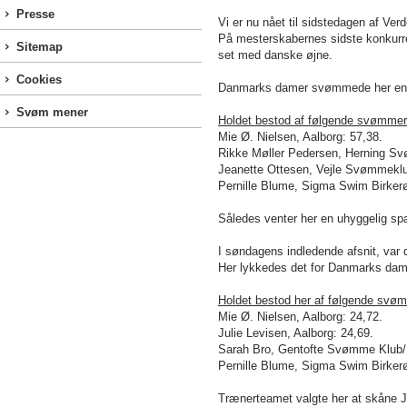
Presse
Vi er nu nået til sidstedagen af Ve
På mesterskabernes sidste konkurre
Sitemap
set med danske øjne.
Cookies
Danmarks damer svømmede her en fin
Svøm mener
Holdet bestod af følgende svømmer
Mie Ø. Nielsen, Aalborg: 57,38.
Rikke Møller Pedersen, Herning S
Jeanette Ottesen, Vejle Svømmeklu
Pernille Blume, Sigma Swim Birker
Således venter her en uhyggelig s
I søndagens indledende afsnit, var
Her lykkedes det for Danmarks dame
Holdet bestod her af følgende svø
Mie Ø. Nielsen, Aalborg: 24,72.
Julie Levisen, Aalborg: 24,69.
Sarah Bro, Gentofte Svømme Klub/
Pernille Blume, Sigma Swim Birker
Trænerteamet valgte her at skåne Je