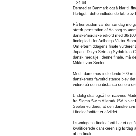
– 24,68.
Dermed er Danmark også klar til fi
Hurtigst i dette indledende løb ble
På herresiden var der søndag morgen 
stærk præstation af Aalborg-svømmer
danske/nordiske rekord med 38/100 s
finaleplads for Aalborgs Viktor Brom
Om eftermiddagens finale vurderer 
Japans Daiya Seto og Sydafrikas Ch
dansk medalje i denne finale, må det
Mikkel von Seelen.
Med i damernes indledende 200 m 
danskerens favoritdistance blev det
videre på denne distance senere søn
Endelig skal også her nævnes Mad
fra Sigma Swim Allerød/USA bliver
Seelen vurderer, at den danske svø
i finaleafsnittet er afviklet.
I søndagens finaleafsnit har vi også
kvalificerede danskeren sig lørdag 
af en finale.