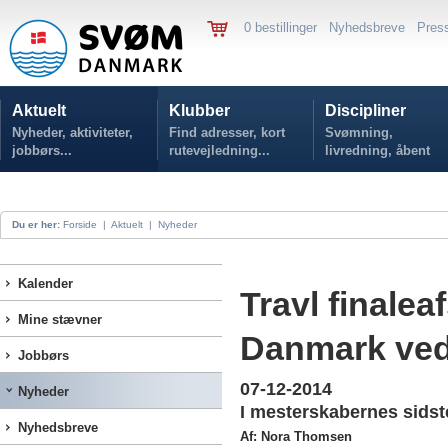
0 bestillinger
Nyhedsbreve
Pres
Aktuelt
Klubber
Discipliner
Nyheder, aktiviteter,
Find adresser, kort
Svømning,
jobbørs...
rutevejledning...
livredning, åbent
vand...
Du er her:
Forside
|
Aktuelt
|
Nyheder
Kalender
Travl finalea
Mine stævner
Danmark ved
Jobbørs
07-12-2014
Nyheder
I mesterskabernes sidste 
Nyhedsbreve
Af: Nora Thomsen