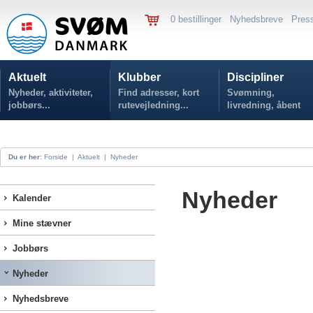
0 bestillinger
Nyhedsbreve
Pres
Aktuelt
Klubber
Discipliner
Nyheder, aktiviteter,
Find adresser, kort
Svømning,
jobbørs...
rutevejledning...
livredning, åbent
vand...
Du er her:
Forside
|
Aktuelt
|
Nyheder
Nyheder
Kalender
Mine stævner
Jobbørs
Nyheder
Nyhedsbreve