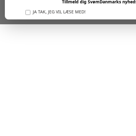
Tillmeld dig SvømDanmarks nyhed
JA TAK, JEG VIL LÆSE MED!
Vi er forpligtet til at beskytte og respektere dit privatl
personlige oplysninger til at administrere din kont
tjenester.
Plask! Nu er du klar til at læs