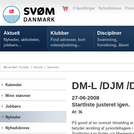
0 bestillinger
Nyhedsbreve
Pres
Aktuelt
Klubber
Discipliner
Nyheder, aktiviteter,
Find adresser, kort
Svømning,
jobbørs...
rutevejledning...
livredning, åbent
vand...
Du er her:
Forside
|
Aktuelt
|
Nyheder
DM-L /DJM /
Kalender
Mine stævner
27-06-2008
Startliste justeret igen.
Jobbørs
Af: 36
Nyheder
På grund af en overset tilmelding er
Nyhedsbreve
betyder ændring af juniordeltagere i 
Startlisten kan findes via Mesterska