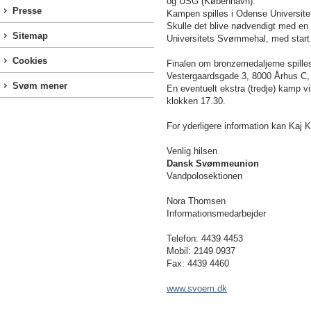
og USG (København).
Presse
Kampen spilles i Odense Universit
Skulle det blive nødvendigt med en e
Sitemap
Universitets Svømmehal, med start
Cookies
Finalen om bronzemedaljerne spilles
Vestergaardsgade 3, 8000 Århus C, 
Svøm mener
En eventuelt ekstra (tredje) kamp vi
klokken 17.30.
For yderligere information kan Kaj
Venlig hilsen
Dansk Svømmeunion
Vandpolosektionen
Nora Thomsen
Informationsmedarbejder
Telefon: 4439 4453
Mobil: 2149 0937
Fax: 4439 4460
www.svoem.dk