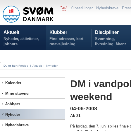
0 bestillinger
Nyhedsbreve
Pres
Aktuelt
Klubber
Discipliner
Nyheder, aktiviteter,
Find adresser, kort
Svømning,
jobbørs...
rutevejledning...
livredning, åbent
vand...
Du er her:
Forside
|
Aktuelt
|
Nyheder
DM i vandpo
Kalender
weekend
Mine stævner
Jobbørs
04-06-2008
Nyheder
Af: 21
Nyhedsbreve
På lørdag, den 7. juni spilles fina