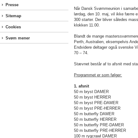
Presse
Når Dansk Svømmeunion i samarbe
lørdag, den 10. maj, vil ikke fær
Sitemap
300 starter. Der bliver således masse
klokken 11.00.
Cookies
Blandt de mange masterssvømmere (sv
Svøm mener
Perth, Australien, eksempelvis An
Endvidere deltager også svenske Viv
70 – 74.
Stævnet består af to afsnit med sta
Programmet er som følger:
1. afsnit
50 m
bryst DAMER
50 m
bryst HERRER
50 m
bryst PRE-DAMER
50 m
bryst PRE-HERRER
50 m
butterfly DAMER
50 m
butterfly HERRER
50 m
butterfly PRE-DAMER
50 m
butterfly PRE-HERRER
100 m
rygcrawl DAMER