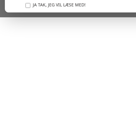
JA TAK, JEG VIL LÆSE MED!
Vi er forpligtet til at beskytte og respektere dit privatl
personlige oplysninger til at administrere din kont
tjenester.
Plask! Nu er du klar til at læs