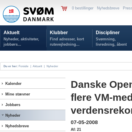
0 bestillinger
Nyhedsbreve
Pres
Aktuelt
Klubber
Discipliner
Nyheder, aktiviteter,
Find adresser, kort
Svømning,
jobbørs...
rutevejledning...
livredning, åbent
vand...
Du er her:
Forside
|
Aktuelt
|
Nyheder
Danske Open
Kalender
flere VM-med
Mine stævner
Jobbørs
verdensreko
Nyheder
07-05-2008
Nyhedsbreve
Af: 21