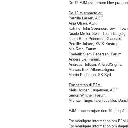
De 12 EJM-svømmere blev præsente
De 12 svømmere er:
Pernille Larsen, AGF.
Anja Olsen, AGF.
Katrine Holm Sørensen, Swim Team
Nicole Møller, Swim Team Esbjerg.
Laura Brink Pedersen, Gladsaxe.
Pernille Jalsøe, KVIK Kastrup.
Mie Refn, Farum.
Frederik Siem Pedersen, Farum
Anders Lie, Farum.
Andreas Holkjær, Allerød/Sigma.
Marcus Bak, Allerød/Sigma.
Martin Pedersen, SK Syd.
Trænerstab til EJM:
Niels Jørgen Jørgensen, AGF.
Simon Winther, Farum.
Michael Hinge, talentudvikler, Da
EJM-truppen rejser den 19. juli på f
For yderligere information om EJM 
For yderligere information om dage