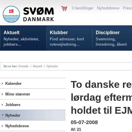
0 bestillinger
Nyhedsbreve
Pres
Aktuelt
Klubber
Discipliner
Nyheder, aktiviteter,
Find adresser, kort
Svømning,
jobbørs...
rutevejledning...
livredning, åbent
vand...
Du er her:
Forside
|
Aktuelt
|
Nyheder
To danske r
Kalender
lørdag efter
Mine stævner
Jobbørs
holdet til EJ
Nyheder
05-07-2008
Nyhedsbreve
Af: 21