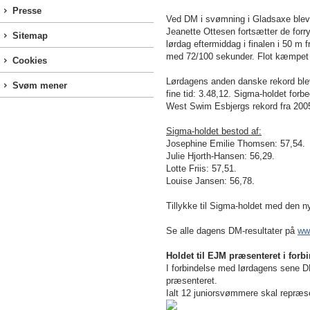
Presse
Ved DM i svømning i Gladsaxe blev 
Jeanette Ottesen fortsætter de for
Sitemap
lørdag eftermiddag i finalen i 50 m f
med 72/100 sekunder. Flot kæmpet 
Cookies
Lørdagens anden danske rekord blev
Svøm mener
fine tid: 3.48,12. Sigma-holdet for
West Swim Esbjergs rekord fra 200
Sigma-holdet bestod af:
Josephine Emilie Thomsen: 57,54.
Julie Hjorth-Hansen: 56,29.
Lotte Friis: 57,51.
Louise Jansen: 56,78.
Tillykke til Sigma-holdet med den n
Se alle dagens DM-resultater på
ww
Holdet til EJM præsenteret i fo
I forbindelse med lørdagens sene DM
præsenteret.
Ialt 12 juniorsvømmere skal repræse