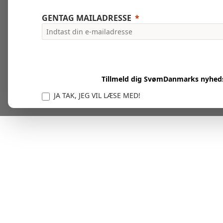
GENTAG MAILADRESSE
Tillmeld dig SvømDanmarks nyhed
JA TAK, JEG VIL LÆSE MED!
Vi er forpligtet til at beskytte og respektere dit privatl
personlige oplysninger til at administrere din kont
tjenester.