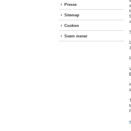
s
Presse
d
Sitemap
5
o
Cookies
S
Svøm mener
D
1
F
V