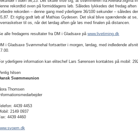
ekunder i tiden 56,23. Det skulle vise sig, at svømmeren fra Allerød/Sigma im
enne rekordtid oven på formiddagens løb. Således lykkedes det fredag aften 
forbedre rekorden – denne gang med yderligere 36/100 sekunder – således den
5,87. Et rigtig godt løb af Mathias Gydesen. Det skal blive spændende at se
verraskelser til os, når det lørdag aften går løs med finalen på distancen.
e alle fredagens resultater fra DM i Gladsaxe på
www.livetiming.dk
M i Gladsaxe Svømmehal fortsætter i morgen, lørdag, med indledende afsnit 
7.00.
or yderligere information kan elitechef
Lars Sørensen
kontaktes på mobil: 29
enlig hilsen
Dansk Svømmeunion
Nora Thomsen
Informationsmedarbejder
Telefon: 4439 4453
Mobil: 2149 0937
Fax: 4439 4460
www.svoem.dk