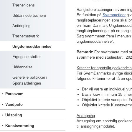
Trænerlicens
Ranglisterplaceringer i svømnin
En funktion på
Svømmetider
giv
Uddannede trænere
ranglisteplaceringer, som skal 
en Team Danmark Ungdomsuddanne
Antidoping
ranglisteplaceringer på en ranglis
Trænernetværk
Søg svømmeren frem i menuen "S
ungdomsuddannelse
".
Ungdomsuddannelse
Bemærk:
For svømmere med stud
Ergogene stoffer
svømmere med studiestart i 2026
Uddannelse
Kriterier for sportslig godkende
For SvømDanmarks øvrige discipl
Generelle politikker i
følgende kriterier for at få en 
Sportsafdelingen
Der vil være en individuel vur
Parasvøm
Basis krav minimum 15 timers
Objektivt kriterie vandpolo: 
Vandpolo
Objektivt kriterie Kunstsvømn
Udspring
Ansøgning
Ansøgning om sportslig godkend
Kunstsvømning
til ansøgningsmodulet.