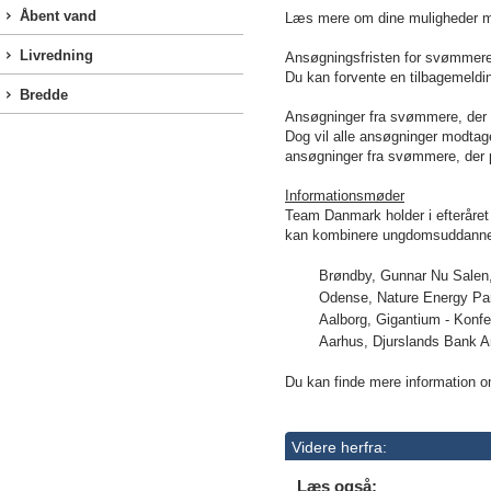
Åbent vand
Læs mere om dine muligheder m
Livredning
Ansøgningsfristen for svømmere
Du kan forvente en tilbagemeldin
Bredde
Ansøgninger fra svømmere, der 
Dog vil alle ansøgninger modtage
ansøgninger fra svømmere, de
Informationsmøder
Team Danmark holder i efteråret
kan kombinere ungdomsuddannels
Brøndby, Gunnar Nu Salen,
Odense, Nature Energy Pa
Aalborg, Gigantium - Konfe
Aarhus, Djurslands Bank Ar
Du kan finde mere information o
Videre herfra:
Læs også: