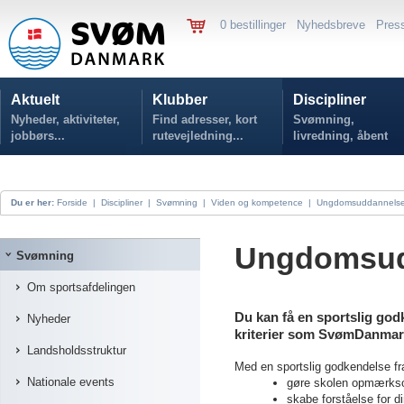
0 bestillinger
Nyhedsbreve
Pres
Aktuelt
Klubber
Discipliner
Nyheder, aktiviteter,
Find adresser, kort
Svømning,
jobbørs...
rutevejledning...
livredning, åbent
vand...
Du er her:
Forside
|
Discipliner
|
Svømning
|
Viden og kompetence
|
Ungdomsuddannels
Ungdomsud
Svømning
Om sportsafdelingen
Du kan få en sportslig godk
Nyheder
kriterier som SvømDanmar
Landsholdsstruktur
Med en sportslig godkendelse f
Nationale events
gøre skolen opmærkso
skabe forståelse for di