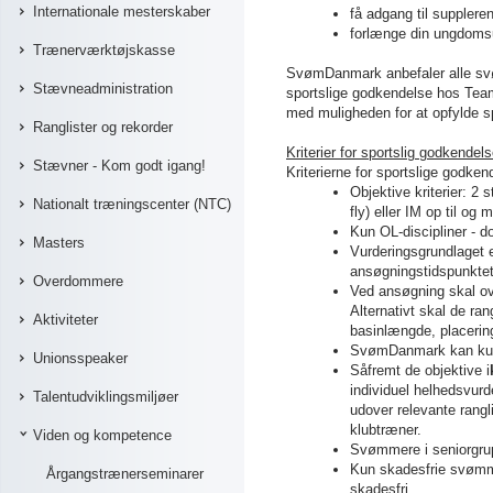
Internationale mesterskaber
få adgang til supplere
forlænge din ungdoms
Trænerværktøjskasse
SvømDanmark anbefaler alle svøm
Stævneadministration
sportslige godkendelse hos Te
med muligheden for at opfylde sp
Ranglister og rekorder
Kriterier for sportslig godkendel
Stævner - Kom godt igang!
Kriterierne for sportslige godke
Objektive kriterier: 2 s
Nationalt træningscenter (NTC)
fly) eller IM op til og 
Kun OL-discipliner - do
Masters
Vurderingsgrundlaget e
ansøgningstidspunktet
Overdommere
Ved ansøgning skal ov
Alternativt skal de ra
Aktiviteter
basinlængde, placering
SvømDanmark kan kun
Unionsspeaker
Såfremt de objektive i
individuel helhedsvurd
Talentudviklingsmiljøer
udover relevante rangl
klubtræner.
Viden og kompetence
Svømmere i seniorgrup
Kun skadesfrie svømm
Årgangstrænerseminarer
skadesfri.