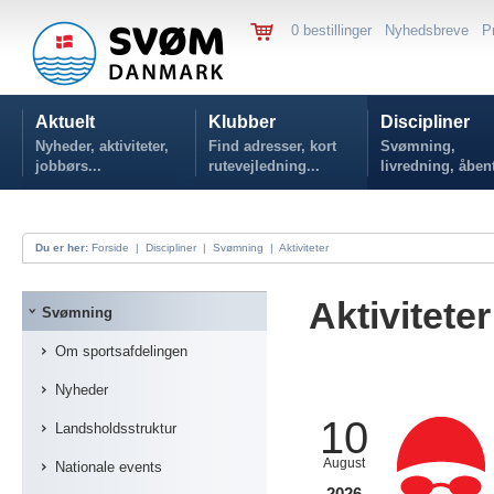
0 bestillinger
Nyhedsbreve
P
Aktuelt
Klubber
Discipliner
Nyheder, aktiviteter,
Find adresser, kort
Svømning,
jobbørs...
rutevejledning...
livredning, åben
vand...
Du er her:
Forside
|
Discipliner
|
Svømning
|
Aktiviteter
Aktiviteter
Svømning
Om sportsafdelingen
Nyheder
10
Landsholdsstruktur
August
Nationale events
2026