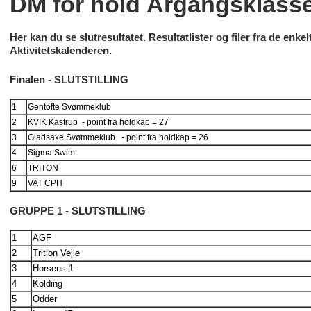
DM for hold Årgangsklass
Her kan du se slutresultatet. Resultatlister og filer fra de enk
Aktivitetskalenderen.
Finalen - SLUTSTILLING
1
Gentofte
Svømmeklub
2
KVIK Kastrup - point fra holdkap = 27
3
Gladsaxe
Svømmeklub
- point fra holdkap = 26
4
Sigma Swim
6
TRITON
9
VAT CPH
GRUPPE 1 - SLUTSTILLING
1
AGF
2
Trition Vejle
3
Horsens 1
4
Kolding
5
Odder