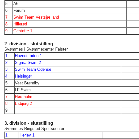
5
A6
6
Farum
7
Swim Team Vestsjælland
8
Hillerød
9
Gentofte 1
2. division - slutstilling
Svømmes i Svømmecenter Falster
1
Hovedstaden 1
2
Sigma Swim 2
3
Swim Team Odense
4
Helsingør
5
Vest Brøndby
6
LF-Swim
7
Hørsholm
8
Esbjerg 2
9
3. division - slutstilling
Svømmes Ringsted Sportscenter
1
Herlev 1