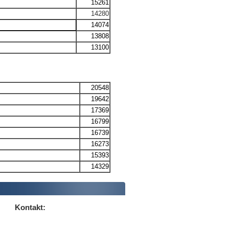
15261
14280
14074
13808
13100
20548
19642
17369
16799
16739
16273
15393
14329
Kontakt: