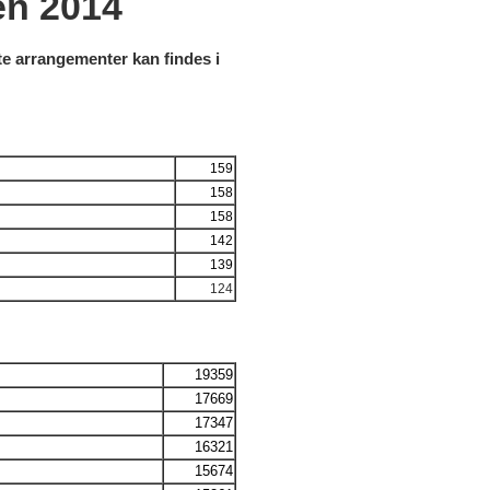
en 2014
elte arrangementer kan findes i
159
158
158
142
139
124
19359
17669
17347
16321
15674