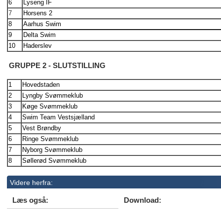
6
Lyseng IF
7
Horsens 2
8
Aarhus Swim
9
Delta Swim
10
Haderslev
GRUPPE 2 - SLUTSTILLING
1
Hovedstaden
2
Lyngby Svømmeklub
3
Køge Svømmeklub
4
Swim Team Vestsjælland
5
Vest Brøndby
6
Ringe Svømmeklub
7
Nyborg Svømmeklub
8
Søllerød Svømmeklub
Videre herfra:
Læs også:
Download: