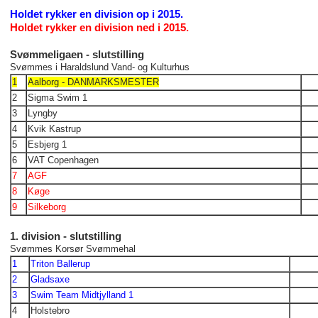
Holdet rykker en division op i 2015.
Holdet rykker en division ned i 2015.
Svømmeligaen - slutstilling
Svømmes i Haraldslund Vand- og Kulturhus
1
Aalborg - DANMARKSMESTER
2
Sigma Swim 1
3
Lyngby
4
Kvik Kastrup
5
Esbjerg 1
6
VAT Copenhagen
7
AGF
8
Køge
9
Silkeborg
1. division - slutstilling
Svømmes Korsør Svømmehal
1
Triton Ballerup
2
Gladsaxe
3
Swim Team Midtjylland 1
4
Holstebro