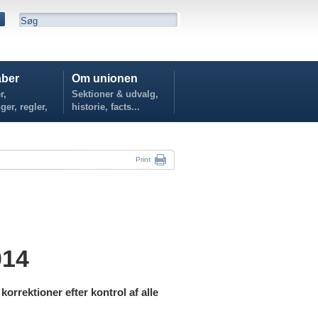
ber
Om unionen
r,
Sektioner & udvalg,
ger, regler,
historie, facts...
...
Print
014
 korrektioner efter kontrol af alle