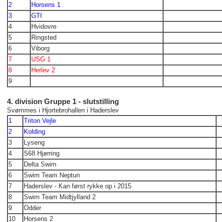
2
Horsens 1
3
GTI
4
Hvidovre
5
Ringsted
6
Viborg
7
USG 1
8
Herlev 2
9
4. division Gruppe 1 - slutstilling
Svømmes i Hjortebrohallen i Haderslev
1
Triton Vejle
2
Kolding
3
Lyseng
4
S68 Hjørring
5
Delta Swim
6
Swim Team Neptun
7
Haderslev - Kan først rykke op i 2015
8
Swim Team Midtjylland 2
9
Odder
10
Horsens 2