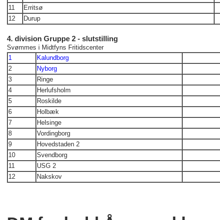
11
Erritsø
12
Durup
4. division Gruppe 2 - slutstilling
Svømmes i Midtfyns Fritidscenter
1
Kalundborg
2
Nyborg
3
Ringe
4
Herlufsholm
5
Roskilde
6
Holbæk
7
Helsinge
8
Vordingborg
9
Hovedstaden 2
10
Svendborg
11
USG 2
12
Nakskov