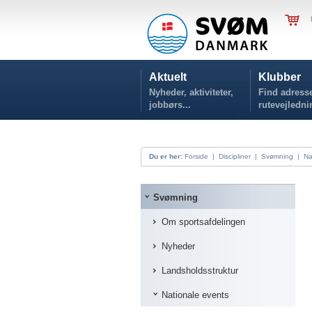
Aktuelt
Klubber
Nyheder, aktiviteter,
Find adresse
jobbørs...
rutevejledni
Du er her:
Forside
|
Discipliner
|
Svømning
|
Na
Svømning
Om sportsafdelingen
Nyheder
Landsholdsstruktur
Nationale events