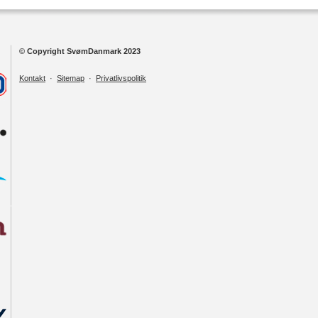
© Copyright SvømDanmark 2023
Kontakt
·
Sitemap
·
Privatlivspolitik