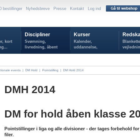
0 bestillinger
Nyhedsbreve
Presse
Kontakt
Log ind
Discipliner
Kurser
Redska
r, kort
Svømning,
Kalender,
Blankette
ng...
livredning, åbent
uddannelse,
vejlednin
vand...
tilmelding...
politikker
tionale events
|
DM Hold
|
Pointstilling
|
DM Hold 2014
DMH 2014
DM for hold åben klasse 2
Pointstillinger i liga og alle divisioner - der tages forbehold for
filer.