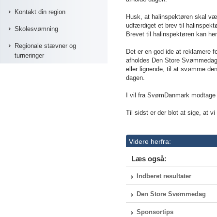
Kontakt din region
Husk, at halinspektøren skal vær
udfærdiget et brev til halinspek
Skolesvømning
Brevet til halinspektøren kan h
Regionale stævner og
Det er en god ide at reklamere f
turneringer
afholdes Den Store Svømmedag i
eller lignende, til at svømme d
dagen.
I vil fra S
vøm
Danmark modtage ma
Til sidst er der blot at sige, at
Videre herfra:
Læs også:
Indberet resultater
Den Store Svømmedag
Sponsortips