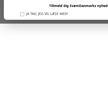
Tillmeld dig SvømDanmarks nyhed
JA TAK, JEG VIL LÆSE MED!
Vi er forpligtet til at beskytte og respektere dit privatl
personlige oplysninger til at administrere din kont
tjenester.