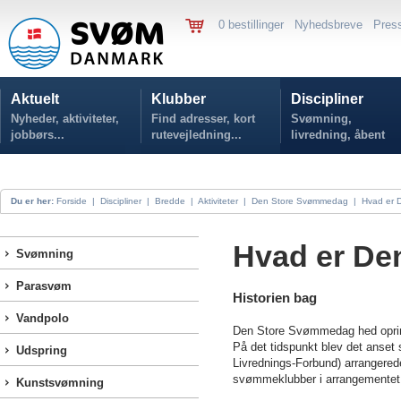
0 bestillinger
Nyhedsbreve
Pres
Aktuelt
Klubber
Discipliner
Nyheder, aktiviteter,
Find adresser, kort
Svømning,
jobbørs...
rutevejledning...
livredning, åbent
vand...
Du er her:
Forside
|
Discipliner
|
Bredde
|
Aktiviteter
|
Den Store Svømmedag
|
Hvad er 
Hvad er D
Svømning
Parasvøm
Historien bag
Vandpolo
Den Store Svømmedag hed oprin
På det tidspunkt blev det anset 
Udspring
Livrednings-Forbund) arrangered
svømmeklubber i arrangementet d
Kunstsvømning