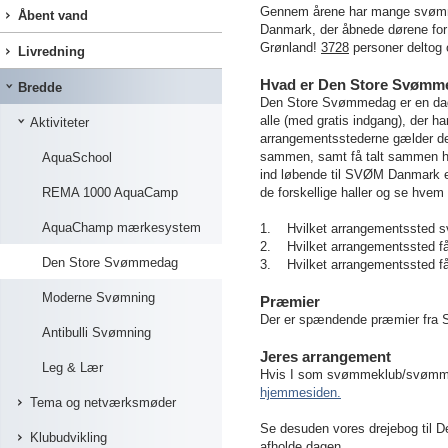
Gennem årene har mange svømme
Åbent vand
Danmark, der åbnede dørene fo
Grønland!
3728
personer delto
Livredning
Hvad er Den Store Svømm
Bredde
Den Store Svømmedag er en dag
alle (med gratis indgang), der h
Aktiviteter
arrangementsstederne gælder det
sammen, samt få talt sammen hvo
AquaSchool
ind løbende til SVØM Danmark en
REMA 1000 AquaCamp
de forskellige haller og se hvem
AquaChamp mærkesystem
1. Hvilket arrangementssted sv
2. Hvilket arrangementssted får
Den Store Svømmedag
3. Hvilket arrangementssted får
Moderne Svømning
Præmier
Der er spændende præmier fra 
Antibulli Svømning
Jeres arrangement
Leg & Lær
Hvis I som svømmeklub/svømmeha
hjemmesiden.
Tema og netværksmøder
Se desuden vores drejebog til De
Klubudvikling
afholde dagen.