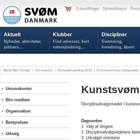
0 bestillinger
Nyhedsbreve
Pres
Aktuelt
Klubber
Discipliner
Nyheder, aktiviteter,
Find adresser, kort
Svømning,
jobbørs...
rutevejledning...
livredning, åbent
vand...
Du er her:
Forside
|
Om unionen
|
Generalforsamling 2022
|
Kunstsvømnings dialogmøde
Kunstsvømn
Unionskontor
Bliv medlem
Disciplinudvalgsmødet i kunsts
Organisation
Dagsorden
Bestyrelsen
1. Valg af dirigent
2. Disciplinudvalgslederens bere
Udvalg
3. Udvalget orienterer