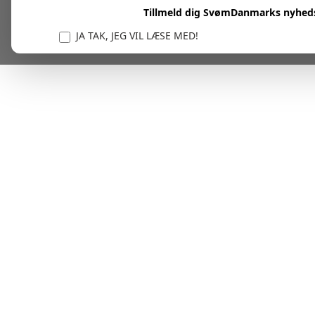
Tillmeld dig SvømDanmarks nyhed
JA TAK, JEG VIL LÆSE MED!
Vi er forpligtet til at beskytte og respektere dit privatl
personlige oplysninger til at administrere din kont
tjenester.
Plask! Nu er du klar til at læs