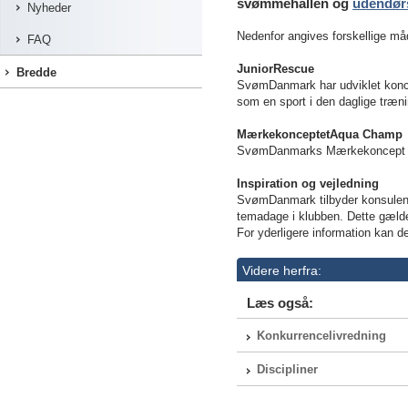
svømmehallen og
udendørs
Nyheder
Nedenfor angives forskellige måde
FAQ
JuniorRescue
Bredde
SvømDanmark har udviklet kon
som en sport i den daglige træ
MærkekonceptetAqua Champ
SvømDanmarks Mærkekoncep
Inspiration og vejledning
SvømDanmark tilbyder konsulentbi
temadage i klubben. Dette gæld
For yderligere information kan 
Videre herfra:
Læs også:
Konkurrencelivredning
Discipliner