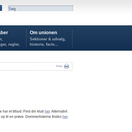
ber
Om unionen
r,
Sektioner & udvalg,
ger, regler,
historie, facts...
...
Print
har et tilbud. Find din klub
her
. Alternativt
 op til en prøve. Dommerlisterne findes
her
.