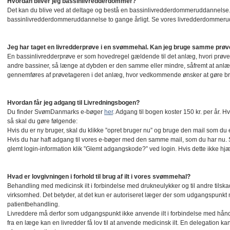
Hvordan bliver jeg bassinlivredderdommer?
Det kan du blive ved at deltage og bestå en bassinlivredderdommeruddannels
bassinlivredderdommeruddannelse to gange årligt. Se vores livredderdommer
Jeg har taget en livredderprøve i en svømmehal. Kan jeg bruge samme prø
En bassinlivredderprøve er som hovedregel gældende til det anlæg, hvori prøven
andre bassiner, så længe at dybden er den samme eller mindre, såfremt at anl
gennemføres af prøvetageren i det anlæg, hvor vedkommende ønsker at gøre br
Hvordan får jeg adgang til Livredningsbogen?
Du finder SvømDanmarks e-bøger
her
. Adgang til bogen koster 150 kr. per år. Hv
så skal du gøre følgende:
Hvis du er ny bruger, skal du klikke ”opret bruger nu” og bruge den mail som du e
Hvis du har haft adgang til vores e-bøger med den samme mail, som du har nu. S
glemt login-information klik ”Glemt adgangskode?” ved login. Hvis dette ikke hjæ
Hvad er lovgivningen i forhold til brug af ilt i vores svømmehal?
Behandling med medicinsk ilt i forbindelse med drukneulykker og til andre til
virksomhed. Det betyder, at det kun er autoriseret læger der som udgangspunkt
patientbehandling.
Livreddere må derfor som udgangspunkt ikke anvende ilt i forbindelse med hånd
fra en læge kan en livredder få lov til at anvende medicinsk ilt. En delegation kan 