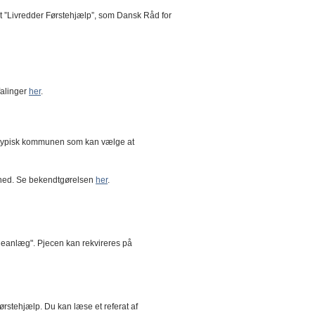
et ”Livredder Førstehjælp”, som Dansk Råd for
falinger
her
.
r typisk kommunen som kan vælge at
ighed. Se bekendtgørelsen
her
.
deanlæg". Pjecen kan rekvireres på
rstehjælp. Du kan læse et referat af