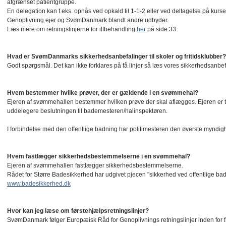
afgrænset patientgruppe.
En delegation kan f.eks. opnås ved opkald til 1-1-2 eller ved deltagelse på kurs
Genoplivning ejer og SvømDanmark blandt andre udbyder.
Læs mere om retningslinjerne for iltbehandling
her
på side 33.
Hvad er SvømDanmarks sikkerhedsanbefalinger til skoler og fritidsklubber?
Godt spørgsmål. Det kan ikke forklares på få linjer så læs vores sikkerhedsanbe
Hvem bestemmer hvilke prøver, der er gældende i en svømmehal?
Ejeren af svømmehallen bestemmer hvilken prøve der skal aflægges. Ejeren e
uddelegere beslutningen til bademesteren/halinspektøren.
I forbindelse med den offentlige badning har politimesteren den øverste mynd
Hvem fastlægger sikkerhedsbestemmelserne i en svømmehal?
Ejeren af svømmehallen fastlægger sikkerhedsbestemmelserne.
Rådet for Større Badesikkerhed har udgivet pjecen "sikkerhed ved offentlige ba
www.badesikkerhed.dk
Hvor kan jeg læse om førstehjælpsretningslinjer?
SvømDanmark følger Europæisk Råd for Genoplivnings retningslinjer inden for fø