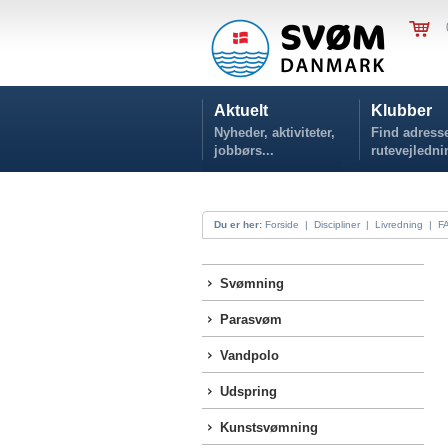
Aktuelt
Klubber
Nyheder, aktiviteter,
Find adresse
jobbørs...
rutevejledni
Du er her:
Forside
|
Discipliner
|
Livredning
|
F
Svømning
Parasvøm
Vandpolo
Udspring
Kunstsvømning