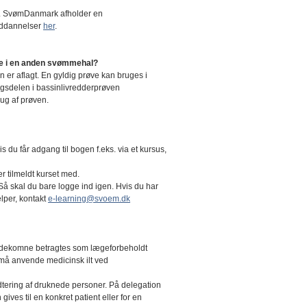
e. SvømDanmark afholder en
uddannelser
her
.
ve i en anden svømmehal?
 er aflagt. En gyldig prøve kan bruges i
ægsdelen i bassinlivredderprøven
ug af prøven.
is du får adgang til bogen f.eks. via et kursus,
r tilmeldt kurset med.
å skal du bare logge ind igen. Hvis du har
lper, kontakt
e-learning@svoem.dk
skadekomne betragtes som lægeforbeholdt
 må anvende medicinsk ilt ved
tering af druknede personer. På delegation
gives til en konkret patient eller for en