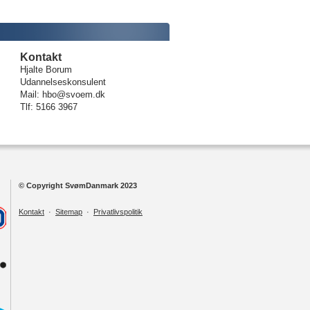
Kontakt
Hjalte Borum
Udannelseskonsulent
Mail: hbo@svoem.dk
Tlf: 5166 3967
© Copyright SvømDanmark 2023
Kontakt
·
Sitemap
·
Privatlivspolitik