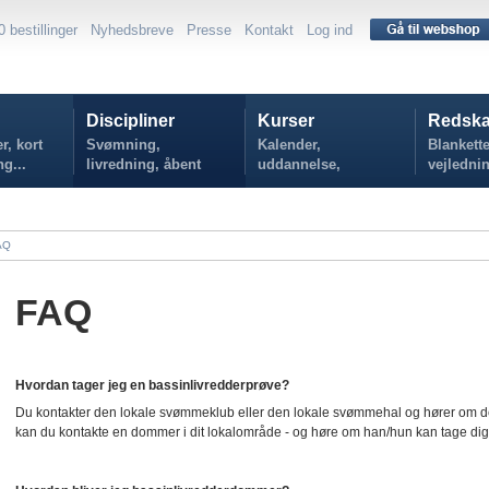
0 bestillinger
Nyhedsbreve
Presse
Kontakt
Log ind
Discipliner
Kurser
Redska
r, kort
Svømning,
Kalender,
Blankette
ng...
livredning, åbent
uddannelse,
vejlednin
vand...
tilmelding...
politikker
AQ
FAQ
Hvordan tager jeg en bassinlivredderprøve?
Du kontakter den lokale svømmeklub eller den lokale svømmehal og hører om de 
kan du kontakte en dommer i dit lokalområde - og høre om han/hun kan tage dig