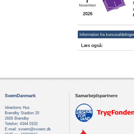
November
2026
Information fra kursusafdelinge
Læs også:
SvømDanmark
Samarbejdspartnere
Idrættens Hus
Brøndby Stadion 20
2605 Brøndby
Telefon: 4344 0102
E-mail:
svoem@svoem.dk