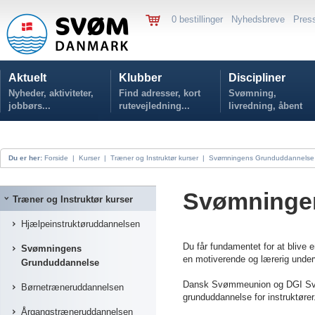
0 bestillinger
Nyhedsbreve
Pres
Aktuelt
Klubber
Discipliner
Nyheder, aktiviteter,
Find adresser, kort
Svømning,
jobbørs...
rutevejledning...
livredning, åbent
vand...
Du er her:
Forside
|
Kurser
|
Træner og Instruktør kurser
|
Svømningens Grunduddannelse
Svømninge
Træner og Instruktør kurser
Hjælpeinstruktøruddannelsen
Du får fundamentet for at blive e
Svømningens
en motiverende og lærerig under
Grunduddannelse
Dansk Svømmeunion og DGI Svøm
Børnetræneruddannelsen
grunduddannelse for instruktører
Årgangstræneruddannelsen