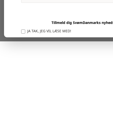
Tillmeld dig SvømDanmarks nyhed
JA TAK, JEG VIL LÆSE MED!
Vi er forpligtet til at beskytte og respektere dit privatl
personlige oplysninger til at administrere din kont
tjenester.