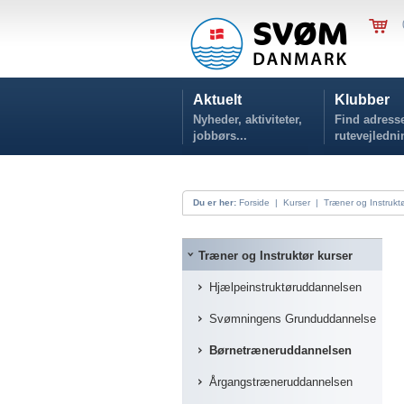
Aktuelt
Klubber
Nyheder, aktiviteter,
Find adresse
jobbørs...
rutevejledni
Du er her:
Forside
|
Kurser
|
Træner og Instruktø
Træner og Instruktør kurser
Hjælpeinstruktøruddannelsen
Svømningens Grunduddannelse
Børnetræneruddannelsen
Årgangstræneruddannelsen