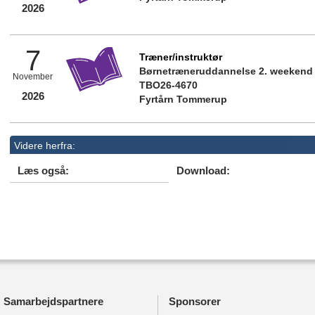
2026
7
Træner/instruktør
Børnetræneruddannelse 2. weekend
November
TBO26-4670
2026
Fyrtårn Tommerup
Videre herfra:
Læs også:
Download:
Samarbejdspartnere
Sponsorer