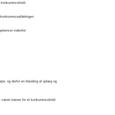
e konkurrencehold.
i konkurrenceafdelingen.
petencer indenfor:
jer, og derfor en blanding af oplæg og
t været træner for et konkurrencehold.