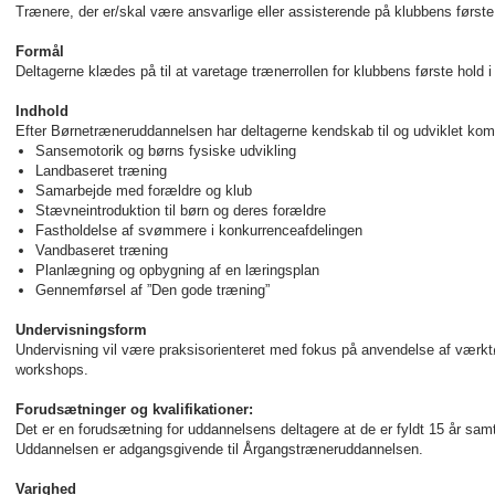
Trænere, der er/skal være ansvarlige eller assisterende på klubbens først
Formål
Deltagerne klædes på til at varetage trænerrollen for klubbens første hold 
Indhold
Efter Børnetræneruddannelsen har deltagerne kendskab til og udviklet kom
Sansemotorik og børns fysiske udvikling
Landbaseret træning
Samarbejde med forældre og klub
Stævneintroduktion til børn og deres forældre
Fastholdelse af svømmere i konkurrenceafdelingen
Vandbaseret træning
Planlægning og opbygning af en læringsplan
Gennemførsel af ”Den gode træning”
Undervisningsform
Undervisning vil være praksisorienteret med fokus på anvendelse af værktø
workshops.
Forudsætninger og kvalifikationer:
Det er en forudsætning for uddannelsens deltagere at de er fyldt 15 år sam
Uddannelsen er adgangsgivende til Årgangstræneruddannelsen.
Varighed