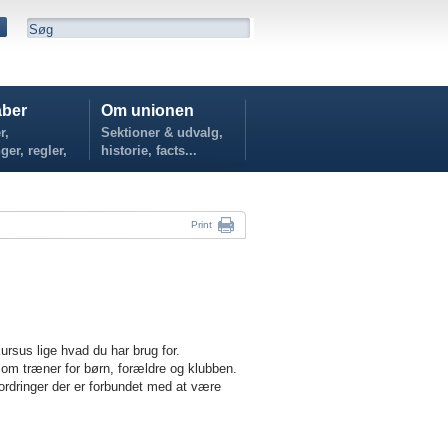
ber
Om unionen
r,
Sektioner & udvalg,
ger, regler,
historie, facts...
...
Print
ursus lige hvad du har brug for.
som træner for børn, forældre og klubben.
ordringer der er forbundet med at være