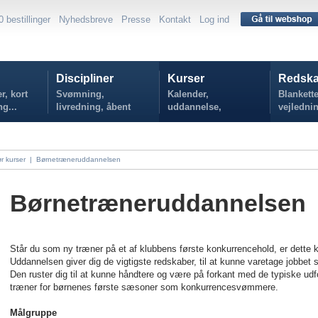
0 bestillinger
Nyhedsbreve
Presse
Kontakt
Log ind
Discipliner
Kurser
Redska
r, kort
Svømning,
Kalender,
Blankette
ng...
livredning, åbent
uddannelse,
vejlednin
vand...
tilmelding...
politikker
r kurser
|
Børnetræneruddannelsen
Børnetræneruddannelsen
Står du som ny træner på et af klubbens første konkurrencehold, er dette k
Uddannelsen giver dig de vigtigste redskaber, til at kunne varetage jobbet 
Den ruster dig til at kunne håndtere og være på forkant med de typiske udf
træner for børnenes første sæsoner som konkurrencesvømmere.
Målgruppe