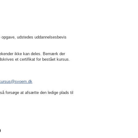
de opgave, udstedes uddannelsesbevis
eekender ikke kan deles. Bemærk der
rives et certifikat for bestået kursus.
kursus@svoem.dk
 så forsøge at afsætte den ledige plads til
0