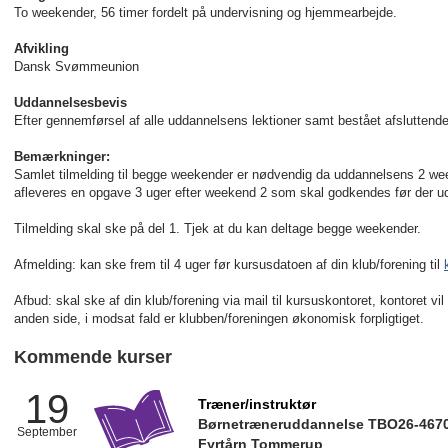
To weekender, 56 timer fordelt på undervisning og hjemmearbejde.
Afvikling
Dansk Svømmeunion
Uddannelsesbevis
Efter gennemførsel af alle uddannelsens lektioner samt bestået afslutten
Bemærkninger:
Samlet tilmelding til begge weekender er nødvendig da uddannelsens 2 w
afleveres en opgave 3 uger efter weekend 2 som skal godkendes før der udsk
Tilmelding skal ske på del 1. Tjek at du kan deltage begge weekender.
Afmelding: kan ske frem til 4 uger før kursusdatoen af din klub/forening til
Afbud: skal ske af din klub/forening via mail til kursuskontoret, kontoret vil
anden side, i modsat fald er klubben/foreningen økonomisk forpligtiget.
Kommende kurser
19
Træner/instruktør
Børnetræneruddannelse TBO26-467
September
Fyrtårn Tommerup