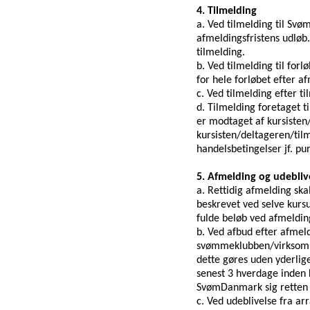
4. Tilmelding
a. Ved tilmelding til
Svø
afmeldingsfristens udløb
.
tilmelding
.
b. Ved tilmelding til for
for hele forløbet
efter af
c. Ved tilmelding efter ti
d. Tilmelding foretaget ti
er modtaget af
kursisten
kursisten
/deltageren
/til
handelsbetingelser jf.
pu
5. Afmelding og udebliv
a. Rettidig afmelding skal
beskrevet ved selve kur
fulde beløb ved afmeldin
b. Ved afbud efter afmel
svømmeklubben/virkso
dette gøres uden yderlig
senest 3 hverdage inden 
SvømDanmark sig retten t
c. Ved udeblivelse fra a