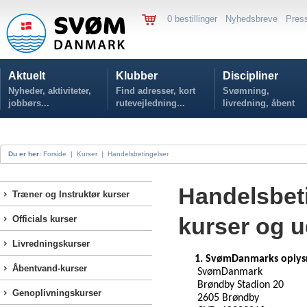
0 bestillinger
Nyhedsbreve
Pres
Aktuelt
Klubber
Discipliner
Nyheder, aktiviteter,
Find adresser, kort
Svømning,
jobbørs...
rutevejledning...
livredning, åbent
vand...
Du er her:
Forside
|
Kurser
|
Handelsbetingelser
Handelsbet
Træner og Instruktør kurser
kurser og 
Officials kurser
Livredningskurser
1. SvømDanmarks oplys
Åbentvand-kurser
SvømDanmark
Brøndby Stadion 20
Genoplivningskurser
2605 Brøndby