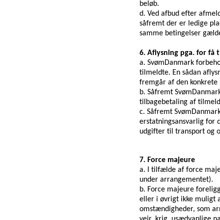
beløb.
d. Ved afbud efter afmeldi
såfremt der er ledige pla
samme betingelser gælde
6. Aflysning pga. for få 
a. SvømDanmark forbeholde
tilmeldte. En sådan afly
fremgår af den konkrete 
b. Såfremt SvømDanmark be
tilbagebetaling af tilmel
c. Såfremt SvømDanmark b
erstatningsansvarlig for d
udgifter til transport og 
7. Force majeure
a. I tilfælde af force ma
under arrangementet).
b. Force majeure foreligg
eller i øvrigt ikke mulig
omstændigheder, som arra
vejr, krig, usædvanlige n