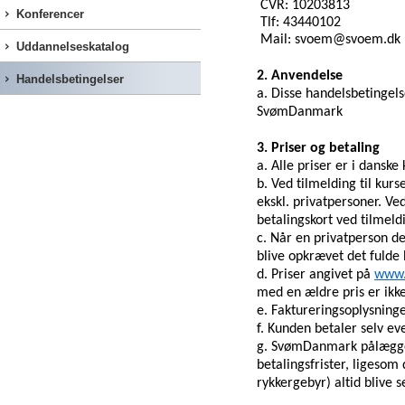
CVR: 10203813
Konferencer
Tlf: 43440102
Mail: svoem@svoem.dk
Uddannelseskatalog
2. Anvendelse
Handelsbetingelser
a. Disse handelsbetingels
SvømDanmark
3. Priser og betaling
a. Alle priser er i dansk
b. Ved tilmelding til kur
ekskl. privatpersoner. V
betalingskort ved tilmeld
c. Når en privatperson
de
blive opkrævet
det fulde
d. Priser angivet på
www.
med en ældre pris er ik
e. Faktureringsoplysninge
f. Kunden betaler selv e
g. SvømDanmark
pålægger
betalingsfrister, ligeso
rykkergebyr) altid blive s