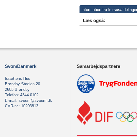
Information fra kursusafdelinge
Læs også:
SvømDanmark
Samarbejdspartnere
Idrættens Hus
Brøndby Stadion 20
2605 Brøndby
Telefon: 4344 0102
E-mail:
svoem@svoem.dk
CVR-nr.: 10203813