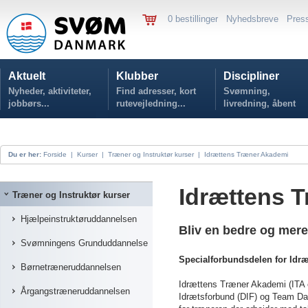
0 bestillinger
Nyhedsbreve
Pres
Aktuelt
Klubber
Discipliner
Nyheder, aktiviteter,
Find adresser, kort
Svømning,
jobbørs...
rutevejledning...
livredning, åbent
vand...
Du er her:
Forside
|
Kurser
|
Træner og Instruktør kurser
|
Idrættens Træner Akademi
Idrættens 
Træner og Instruktør kurser
Hjælpeinstruktøruddannelsen
Bliv en bedre og mere
Svømningens Grunduddannelse
Specialforbundsdelen for Idr
Børnetræneruddannelsen
Idrættens Træner Akademi (ITA 
Årgangstræneruddannelsen
Idrætsforbund (DIF) og Team D