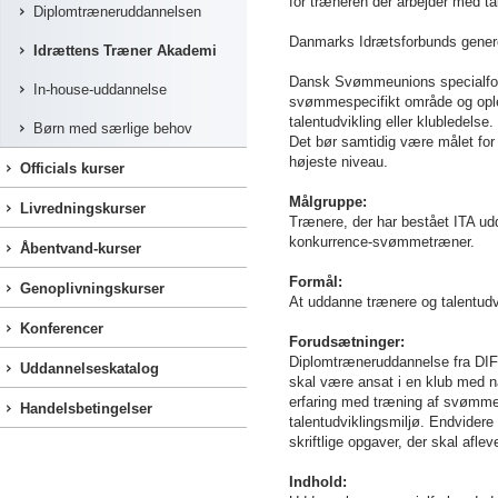
for træneren der arbejder med ta
Diplomtræneruddannelsen
Danmarks Idrætsforbunds genere
Idrættens Træner Akademi
Dansk Svømmeunions specialforb
In-house-uddannelse
svømmespecifikt område og ople
talentudvikling eller klubledels
Børn med særlige behov
Det bør samtidig være målet for
højeste niveau.
Officials kurser
Målgruppe:
Livredningskurser
Trænere, der har bestået ITA ud
konkurrence-svømmetræner.
Åbentvand-kurser
Formål:
Genoplivningskurser
At uddanne trænere og talentud
Konferencer
Forudsætninger:
Diplomtræneruddannelse fra DIF
Uddannelseskatalog
skal være ansat i en klub med na
erfaring med træning af svømmere
Handelsbetingelser
talentudviklingsmiljø. Endvidere
skriftlige opgaver, der skal afle
Indhold: