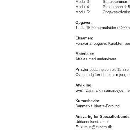
Modul 3: Statusseminar: 1 d
Modul 4: Praktikophold: 5 d
Modul 5: Opgaveskrivning: 1
Opgaver:
1 stk. 15-20 normalsider (2400 a
Eksamen:
Forsvar af opgave. Karakter; bes
Materialer:
Aftales med undervisere
Pris:
for uddannelsen er: 13.275 
Øvrige udgifter til f.eks. rejser,
Afvikling:
SvømDanmark i samarbejde me
Kursusbevis:
Danmarks Idræts-Forbund
Ansvarlig for Specialforbund
Uddannelsesteamet
E: kursus@svoem.dk