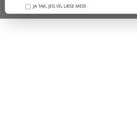
JA TAK, JEG VIL LÆSE MED!
Vi er forpligtet til at beskytte og respektere dit privatl
personlige oplysninger til at administrere din kont
tjenester.
Plask! Nu er du klar til at læs