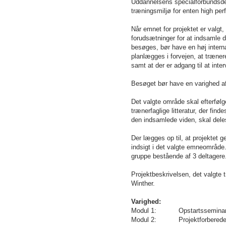
Uddannelsens specialforbundsdel
træningsmiljø for enten high per
Når emnet for projektet er valgt
forudsætninger for at indsamle 
besøges, bør have en høj interna
planlægges i forvejen, at træneren
samt at der er adgang til at int
Besøget bør have en varighed 
Det valgte område skal efterfølg
trænerfaglige litteratur, der fin
den indsamlede viden, skal dele
Der lægges op til, at projektet
indsigt i det valgte emneområde.
gruppe bestående af 3 deltagere
Projektbeskrivelsen, det valgt
Winther.
Varighed:
Modul 1: Opstartsseminar: 2
Modul 2: Projektforberedelse: