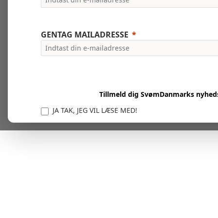
GENTAG MAILADRESSE
Tillmeld dig SvømDanmarks nyhed
JA TAK, JEG VIL LÆSE MED!
Vi er forpligtet til at beskytte og respektere dit privatl
personlige oplysninger til at administrere din kont
tjenester.