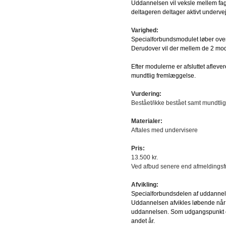
Uddannelsen vil veksle mellem fag
deltageren deltager aktivt undervej
Varighed:
Specialforbundsmodulet løber over
Derudover vil der mellem de 2 modu
Efter modulerne er afsluttet aflever
mundtlig fremlæggelse.
Vurdering:
Bestået/ikke bestået samt mundtli
Materialer:
Aftales med undervisere
Pris:
13.500 kr.
Ved afbud senere end afmeldingsfri
Afvikling:
Specialforbundsdelen af uddanne
Uddannelsen afvikles løbende når
uddannelsen. Som udgangspunkt opre
andet år.