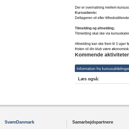
Der er overnatning mellem kursusd
Kursusbevis:
Deltageren vil efter tilfredsstille
Tilmelding og afmelding;
Tilmelding skal ske via kursuskal
Afmelding kan ske frem til 3 uger 
fristen vil din klub være økonomisk 
Kommende aktiviteter
Information fra kursusafdelinge
Læs også:
SvømDanmark
Samarbejdspartnere