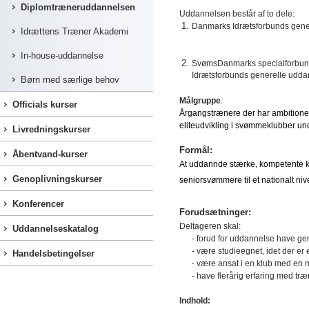
Diplomtræneruddannelsen
Uddannelsen består af to dele:
Danmarks Idrætsforbunds gener
Idrættens Træner Akademi
In-house-uddannelse
SvømsDanmarks specialforbunds
Idrætsforbunds ge
Børn med særlige behov
Målgruppe
:
Officials kurser
Årgangstrænere der har ambitioner
eliteudvikling i svømmeklubber 
Livredningskurser
Formål:
Åbentvand-kurser
At uddannde stærke, kompetente ko
Genoplivningskurser
seniorsvømmere til et nationalt ni
Konferencer
Forudsætninger:
Deltageren skal:
Uddannelseskatalog
- forud for uddannelse have g
- være studieegnet, idet der er 
Handelsbetingelser
- være ansat i en klub med en 
- have flerårig erfaring med tr
Indhold: