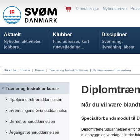
0 bestillinger
Nyhedsbreve
Pres
Aktuelt
Klubber
Discipliner
Nyheder, aktiviteter,
Find adresser, kort
Svømning,
jobbørs...
rutevejledning...
livredning, åbent
vand...
Du er her:
Forside
|
Kurser
|
Træner og Instruktør kurser
|
Diplomtræneruddannelsen
Diplomtræn
Træner og Instruktør kurser
Hjælpeinstruktøruddannelsen
Når du vil være bland
Svømningens Grunduddannelse
Specialforbundsmodul til
Børnetræneruddannelsen
Diplomtræneruddannelsen er for dig
Årgangstræneruddannelsen
at opbygge og varetage stærke tale