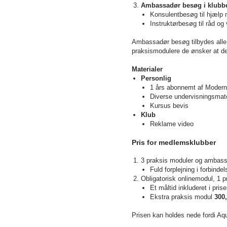
Ambassadør besøg i klubb
Konsulentbesøg til hjælp 
Instruktørbesøg til råd og 
Ambassadør besøg tilbydes alle 
praksismodulere de ønsker at del
Materialer
Personlig
1 års abonnemt af Moder
Diverse undervisningsmate
Kursus bevis
Klub
Reklame video
Pri
s for medlemsklubber
3 praksis moduler og ambas
Fuld forplejning i forbinde
Obligatorisk onlinemodul, 1
Et måltid inkluderet i pris
Ekstra praksis modul
300,
Prisen kan holdes nede fordi Aqu