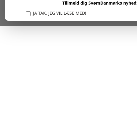
Tillmeld dig SvømDanmarks nyhed
JA TAK, JEG VIL LÆSE MED!
Vi er forpligtet til at beskytte og respektere dit privatl
personlige oplysninger til at administrere din kont
tjenester.
Plask! Nu er du klar til at læs