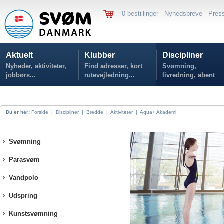
0 bestillinger
Nyhedsbreve
Pres
Aktuelt
Klubber
Discipliner
Nyheder, aktiviteter,
Find adresser, kort
Svømning,
jobbørs...
rutevejledning...
livredning, åbent
vand...
Du er her:
Forside
|
Discipliner
|
Bredde
|
Aktiviteter
|
Aqua+ Akademi
Svømning
Parasvøm
Vandpolo
Udspring
Kunstsvømning