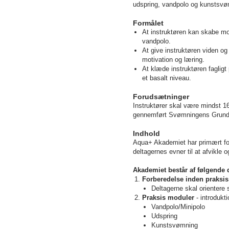
udspring, vandpolo og kunstsv
Formålet
At instruktøren kan skabe mo
vandpolo.
At give instruktøren viden og
motivation og læring.
At klæde instruktøren faglig
et basalt niveau.
Forudsætninger
Instruktører skal være mindst 16
gennemført Svømningens Grundu
Indhold
Aqua+ Akademiet har primært fok
deltagernes evner til at afvikle 
Akademiet består af følgende 
Forberedelse inden praksi
Deltagerne skal orientere s
Praksis moduler
- introdukt
Vandpolo/Minipolo
Udspring
Kunstsvømning