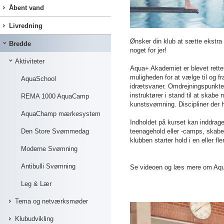
Åbent vand
Livredning
Ønsker din klub at sætte ekstra
Bredde
noget for jer!
Aktiviteter
Aqua+ Akademiet er blevet rettet 
muligheden for at vælge til og f
AquaSchool
idrætsvaner. Omdrejningspunktet e
instruktører i stand til at skab
REMA 1000 AquaCamp
kunstsvømning. Discipliner der h
AquaChamp mærkesystem
Indholdet på kurset kan inddrag
Den Store Svømmedag
teenagehold eller -camps, skabe 
klubben starter hold i en eller f
Moderne Svømning
Antibulli Svømning
Se videoen og læs mere om Aq
Leg & Lær
Tema og netværksmøder
Klubudvikling