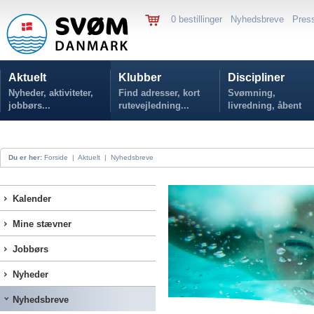
0 bestillinger
Nyhedsbreve
Pres
Aktuelt
Klubber
Discipliner
Nyheder, aktiviteter,
Find adresser, kort
Svømning,
jobbørs...
rutevejledning...
livredning, åbent
vand...
Du er her:
Forside
|
Aktuelt
|
Nyhedsbreve
Kalender
Mine stævner
Jobbørs
Nyheder
Nyhedsbreve