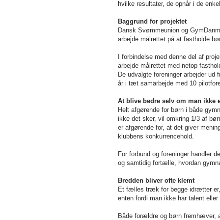
hvilke resultater, de opnår i de enke
Baggrund for projektet
Dansk Svømmeunion og GymDanmark sam
arbejde målrettet på at fastholde 
I forbindelse med denne del af pro
arbejde målrettet med netop fasthol
De udvalgte foreninger arbejder ud 
år i tæt samarbejde med 10 pilotfore
At blive bedre selv om man ikke 
Helt afgørende for børn i både gymna
ikke det sker, vil omkring 1/3 af b
er afgørende for, at det giver meni
klubbens konkurrencehold.
For forbund og foreninger handler d
og samtidig fortælle, hvordan gymnas
Bredden bliver ofte klemt
Et fælles træk for begge idrætter er
enten fordi man ikke har talent eller
Både forældre og børn fremhæver, at