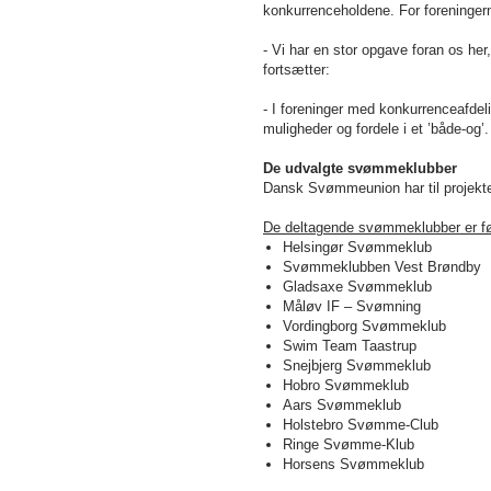
konkurrenceholdene. For foreningerne
- Vi har en stor opgave foran os he
fortsætter:
- I foreninger med konkurrenceafdeli
muligheder og fordele i et ’både-og’
De udvalgte svømmeklubber
Dansk Svømmeunion har til projekte
De deltagende svømmeklubber er f
Helsingør Svømmeklub
Svømmeklubben Vest Brøndby
Gladsaxe Svømmeklub
Måløv IF – Svømning
Vordingborg Svømmeklub
Swim Team Taastrup
Snejbjerg Svømmeklub
Hobro Svømmeklub
Aars Svømmeklub
Holstebro Svømme-Club
Ringe Svømme-Klub
Horsens Svømmeklub