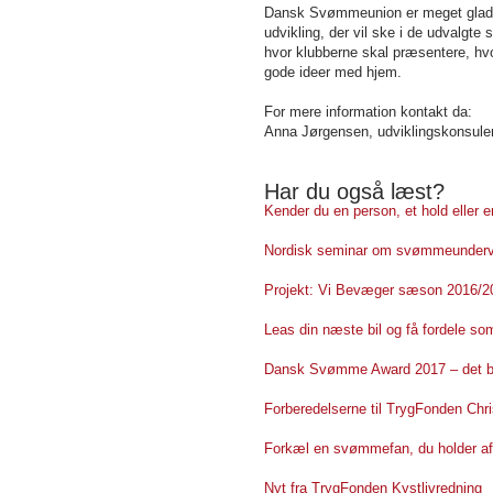
Dansk Svømmeunion er meget glad f
udvikling, der vil ske i de udvalgt
hvor klubberne skal præsentere, hv
gode ideer med hjem.
For mere information kontakt da:
Anna Jørgensen, udviklingskonsulen
Har du også læst?
Kender du en person, et hold eller 
Nordisk seminar om svømmeundervi
Projekt: Vi Bevæger sæson 2016/20
Leas din næste bil og få fordele 
Dansk Svømme Award 2017 – det bli
Forberedelserne til TrygFonden Chri
Forkæl en svømmefan, du holder af
Nyt fra TrygFonden Kystlivredning