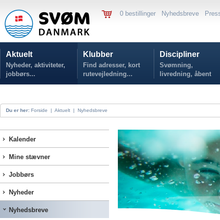
0 bestillinger
Nyhedsbreve
Pres
Aktuelt
Klubber
Discipliner
Nyheder, aktiviteter,
Find adresser, kort
Svømning,
jobbørs...
rutevejledning...
livredning, åbent
vand...
Du er her:
Forside
|
Aktuelt
|
Nyhedsbreve
Kalender
Mine stævner
Jobbørs
Nyheder
Nyhedsbreve