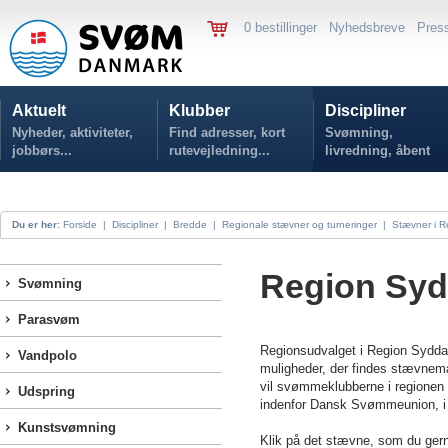
0 bestillinger
Nyhedsbreve
Pres
Aktuelt
Klubber
Discipliner
Nyheder, aktiviteter,
Find adresser, kort
Svømning,
jobbørs...
rutevejledning...
livredning, åbent
vand...
Du er her:
Forside
|
Discipliner
|
Bredde
|
Regionale stævner og turneringer
|
Stævner i 
Region Sy
Svømning
Parasvøm
Regionsudvalget i Region Syddan
Vandpolo
muligheder, der findes stævnemæ
vil svømmeklubberne i regionen h
Udspring
indenfor Dansk Svømmeunion, i 
Kunstsvømning
Klik på det stævne, som du ger