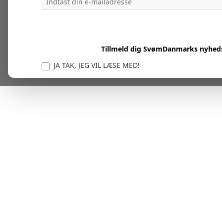
Tillmeld dig SvømDanmarks nyhed
JA TAK, JEG VIL LÆSE MED!
Vi er forpligtet til at beskytte og respektere dit privatl
personlige oplysninger til at administrere din kont
tjenester.