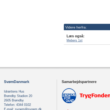
Videre herfra:
Læs også:
Mebers 1st
SvømDanmark
Samarbejdspartnere
Idrættens Hus
Brøndby Stadion 20
2605 Brøndby
Telefon: 4344 0102
E-mail:
svoem@svoem.dk