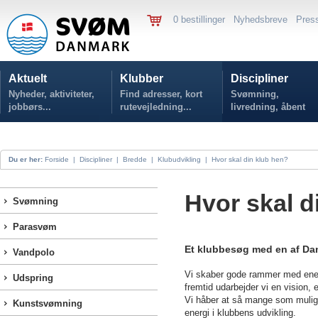
0 bestillinger
Nyhedsbreve
Pres
Aktuelt
Klubber
Discipliner
Nyheder, aktiviteter,
Find adresser, kort
Svømning,
jobbørs...
rutevejledning...
livredning, åbent
vand...
Du er her:
Forside
|
Discipliner
|
Bredde
|
Klubudvikling
|
Hvor skal din klub hen?
Hvor skal d
Svømning
Parasvøm
Et klubbesøg med en af Da
Vandpolo
Vi skaber gode rammer med ener
Udspring
fremtid udarbejder vi en vision, 
Vi håber at så mange som muligt a
Kunstsvømning
energi i klubbens udvikling.