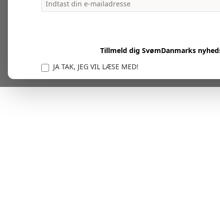
Tillmeld dig SvømDanmarks nyhed
JA TAK, JEG VIL LÆSE MED!
Vi er forpligtet til at beskytte og respektere dit privatl
personlige oplysninger til at administrere din kont
tjenester.