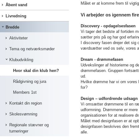
Målet er at komme frem til vigtig
Åbent vand
Vi arbejder os igennem fire
Livredning
Discovery - opdagelsesfasen
Bredde
Vi tager det bedste af fortiden m
sætter pris på og har god erfari
Aktiviteter
I discovery fasen drejer det sig 
værdsætter ved os selv, vores ar
Tema og netværksmøder
Dream - drømmefasen
Klubudvikling
Udvekslinger af historierne og d
Hvor skal din klub hen?
drømmefasen. Gruppen fortsætte
ud.
Rådgivning og jura
Hvilke drømme har vi om vores k
for?
Members 1st
Design – udfordrende udsagn
Kontakt din region
Vi omsætter drømmene til en ræk
udformning. Drømmene er mere f
Skolesvømning
organisationen for at realisere 
Målet med designfasen er at opby
Regionale stævner og
designfasen beskrives den fremt
turneringer
alle.