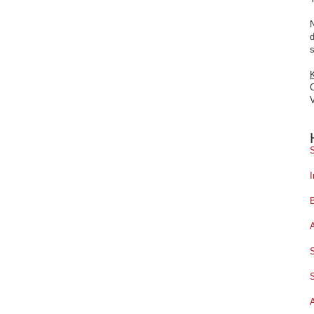
d
s
C
V
I
B