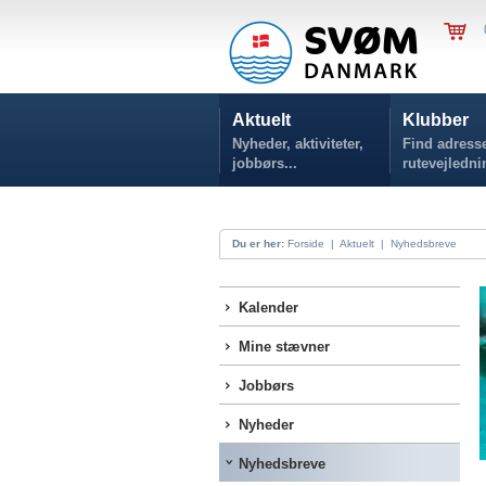
Aktuelt
Klubber
Nyheder, aktiviteter,
Find adresse
jobbørs...
rutevejledni
Du er her:
Forside
|
Aktuelt
|
Nyhedsbreve
Kalender
Mine stævner
Jobbørs
Nyheder
Nyhedsbreve