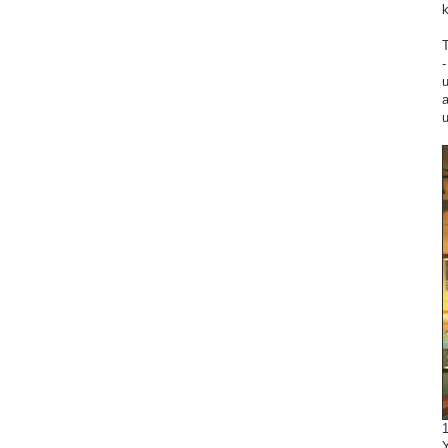
k
T
-
u
a
u
Y