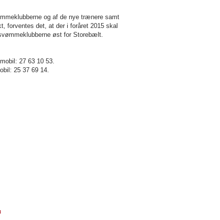
vømmeklubberne og af de nye trænere samt
 forventes det, at der i foråret 2015 skal
ve svømmeklubberne øst for Storebælt.
 mobil: 27 63 10 53.
obil: 25 37 69 14.
u