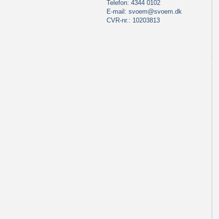
Telefon: 4344 0102
E-mail:
svoem@svoem.dk
CVR-nr.: 10203813