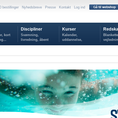
0 bestillinger
Nyhedsbreve
Presse
Kontakt
Log ind
Discipliner
Kurser
Redska
r, kort
Svømning,
Kalender,
Blankette
ng...
livredning, åbent
uddannelse,
vejlednin
vand...
tilmelding...
politikker