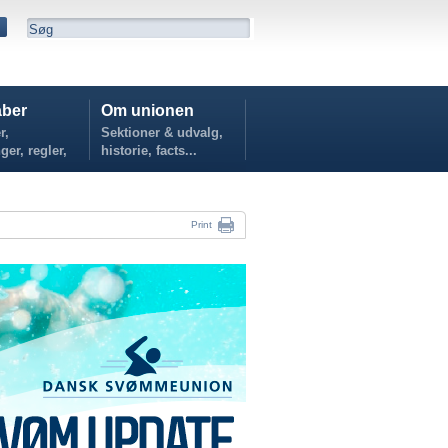
ber
Om unionen
r,
Sektioner & udvalg,
ger, regler,
historie, facts...
...
Print