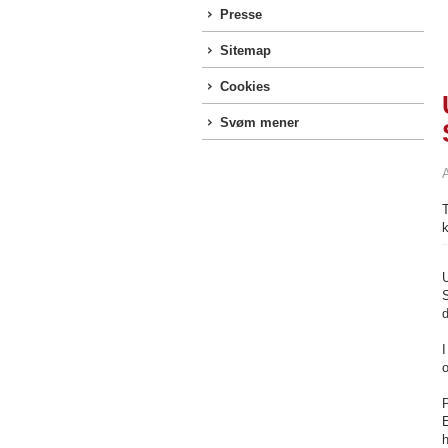
Presse
Sitemap
Cookies
Svøm mener
A
T
k
U
S
d
I
P
E
h