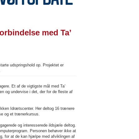
forbindelse med Ta’
arte udspringshold op. Projektet er
.
gere. Et af de vigtigste mål med Ta’
n og undervise i det, der for de fleste af
Løkken Idrætscenter. Her deltog 16 trænere
e og et trænerkursus.
engagerede og interesserede ildsjæle deltog.
et computerprogram. Personen behøver ikke at
, for at de kan hjælpe med afviklingen af