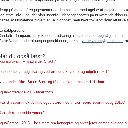
Netop på grund af engagementet og den positive modtagelse af projektet i s
en store udvikling, der sker indenfor udspringssporten på nuværende tidspunkt,
tartes et tilsvarende projekt af Ta’ Springet, men hvor fokusområdet vil bli
Kontaktpersoner:
harlotte Damgaard, projektleder – udspring, e-mail:
charlottebgr@gmail.com
,
ictor Valore, leder af udspringssektionen, e-mail:
victor.valore@gmail.com
, m
Har du også læst?
Sponsorsvøm – hvad siger SKAT?
ndsendelse af udgiftsbilag vedrørende aktiviteter og udgifter i 2014
liv kunde i Alm. Brand Bank og få en velkomstpakke til dit barn
AquaKonference 2015 tager form
Skal din svømmeklub ikke også være med til Den Store Svømmedag 2015?
Skal idrætten redde verden?
AquaCamps i 2015 – læs mere om konceptet og opret jeres camps allerede n