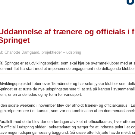
Uddannelse af trænere og officials i 
Springet
f: Charlotte Damgaard, projektleder – udspring
a’ Springet er et udviklingsprojekt, som skal hjælpe svømmeklubber med at st
ommet flot fra start med et imponerende engagement i de deltagende klubber
dviklingsprojektet løber over 15 måneder og har seks jyske klubber som delta
pringet er at ruste de nye udspringstrænere til at stå på kanten i svømmehalle
em, er en anderledes og ny form for vandsport.
 den sidste weekend i november blev der afholdt træner- og officialkursus i 
og hjælpetrænere i et kursus, som var en kombination af en dommeruddannels
arallelt med dette blev der om lørdagen afviklet et officialkursus, hvor otte 
n official i udspring sidder i sekretariatet og sørger for at indtaste point i 
ave nogen udspringsmæssig baggrund. Så disse otte ildsjæle havde meldt sig