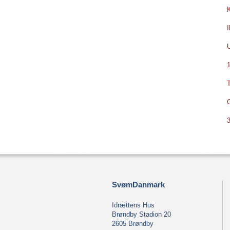
U
1
T
G
3
SvømDanmark
Idrættens Hus
Brøndby Stadion 20
2605 Brøndby