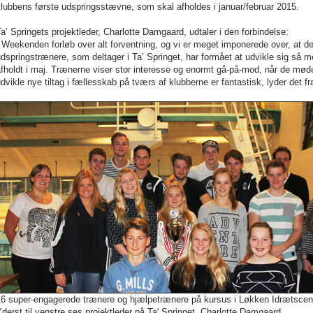
lubbens første udspringsstævne, som skal afholdes i januar/februar 2015.
a’ Springets projektleder, Charlotte Damgaard, udtaler i den forbindelse:
 Weekenden forløb over alt forventning, og vi er meget imponerede over, at 
dspringstrænere, som deltager i Ta’ Springet, har formået at udvikle sig så 
fholdt i maj. Trænerne viser stor interesse og enormt gå-på-mod, når de mødes
dvikle nye tiltag i fællesskab på tværs af klubberne er fantastisk, lyder det 
16 super-engagerede trænere og hjælpetrænere på kursus i Løkken Idrætscent
derst til venstre ses projektleder på Ta' Springet, Charlotte Damgaard.