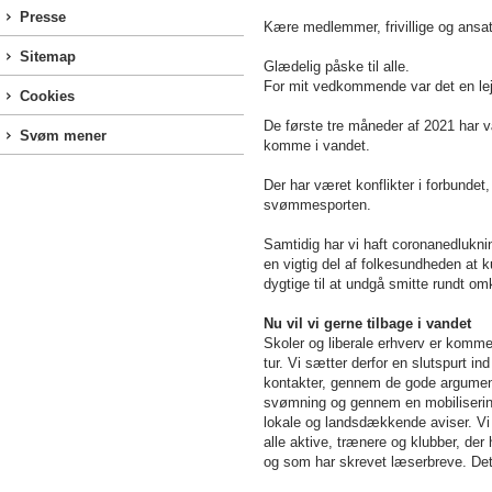
Presse
Kære medlemmer, frivillige og ansa
Sitemap
Glædelig påske til alle.
For mit vedkommende var det en lejl
Cookies
De første tre måneder af 2021 har v
Svøm mener
komme i vandet.
Der har været konflikter i forbunde
svømmesporten.
Samtidig har vi haft coronanedluknin
en vigtig del af folkesundheden at 
dygtige til at undgå smitte rundt om
Nu vil vi gerne tilbage i vandet
Skoler og liberale erhverv er komme
tur. Vi sætter derfor en slutspurt in
kontakter, gennem de gode argument
svømning og gennem en mobilisering 
lokale og landsdækkende aviser. Vi 
alle aktive, trænere og klubber, der 
og som har skrevet læserbreve. Det