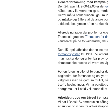
Generalforsamling med kampval
Den 24. april kl. 9:00-12:00 er der
g
håbet, det ville være muligt at mød
Derfor må vi holde tungen lige i mu
og måske også flere af de andre post
siddende bestyrelse af en række kl
Allerede nu ligger der profiler for
Facebook-gruppen ”
Fremtiden for 
kandidater på de to valgmøder, der a
Den 15. april afholdes der online-
formandsposten
kl. 19:00. Vi opford
man husker de regler for fair play, 
demokratiske proces vil være en vig
For en forening eller et forbund er 
baglandet, for forbundet og en lyst 
valgprocessen så godt så muligt, så
træffe beslutninger. Vi har oprettet
spørgsmål, er I altid velkomne til 
Arbejdsgruppe om trivsel i elite
Vi har i Dansk Svømmeunion påbeg
erfaringer og viden fra advokatrappo