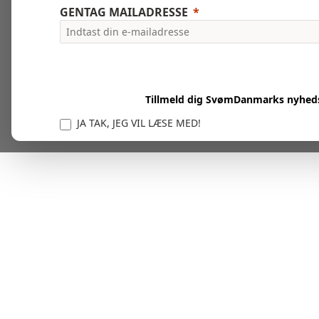
GENTAG MAILADRESSE
Tillmeld dig SvømDanmarks nyhed
JA TAK, JEG VIL LÆSE MED!
Vi er forpligtet til at beskytte og respektere dit privatl
personlige oplysninger til at administrere din kont
tjenester.