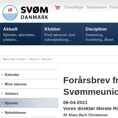
0 bestillinger
Nyhedsbreve
Pres
Aktuelt
Klubber
Discipliner
Nyheder, aktiviteter,
Find adresser, kort
Svømning,
jobbørs...
rutevejledning...
livredning, åbent
vand...
Du er her:
Forside
|
Aktuelt
|
Nyheder
Kalender
Forårsbrev f
Mine stævner
Svømmeuni
Jobbørs
06-04-2021
Nyheder
Vores direktør Merete Ri
Nyhedsbreve
Af: Klaus Bach Christensen