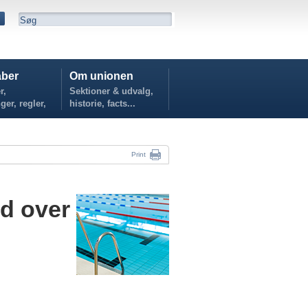
ber
Om unionen
r,
Sektioner & udvalg,
ger, regler,
historie, facts...
...
Print
d over