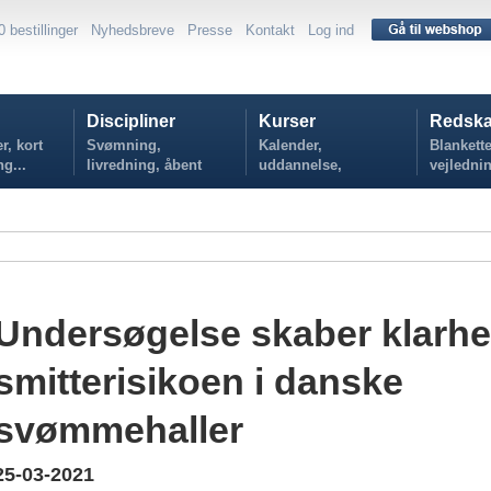
0 bestillinger
Nyhedsbreve
Presse
Kontakt
Log ind
Discipliner
Kurser
Redska
r, kort
Svømning,
Kalender,
Blankette
ng...
livredning, åbent
uddannelse,
vejlednin
vand...
tilmelding...
politikker
Undersøgelse skaber klarhe
smitterisikoen i danske
svømmehaller
25-03-2021