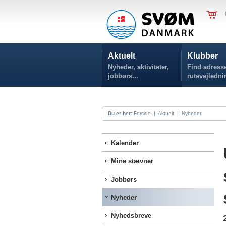
Aktuelt
Klubber
Nyheder, aktiviteter,
Find adresse
jobbørs...
rutevejledni
Du er her:
Forside
|
Aktuelt
|
Nyheder
Kalender
Mine stævner
Jobbørs
Nyheder
Nyhedsbreve