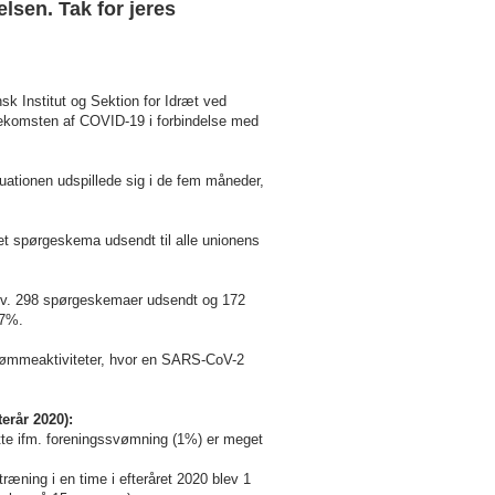
sen. Tak for jeres
 Institut og Sektion for Idræt ved
orekomsten af COVID-19 i forbindelse med
ituationen udspillede sig i de fem måneder,
 spørgeskema udsendt til alle unionens
hhv. 298 spørgeskemaer udsendt og 172
,7%.
 svømmeaktiviteter, hvor en SARS-CoV-2
erår 2020):
smitte ifm. foreningssvømning (1%) er meget
æning i en time i efteråret 2020 blev 1