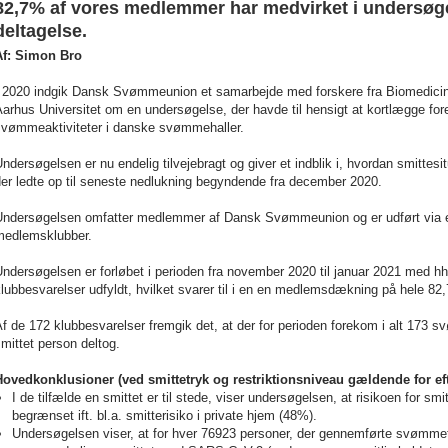
82,7% af vores medlemmer har medvirket i undersøgel
deltagelse.
Af: Simon Bro
I 2020 indgik Dansk Svømmeunion et samarbejde med forskere fra Biomedicinsk
arhus Universitet om en undersøgelse, der havde til hensigt at kortlægge f
svømmeaktiviteter i danske svømmehaller.
ndersøgelsen er nu endelig tilvejebragt og giver et indblik i, hvordan smittes
er ledte op til seneste nedlukning begyndende fra december 2020.
Undersøgelsen omfatter medlemmer af Dansk Svømmeunion og er udført via et
medlemsklubber.
Undersøgelsen er forløbet i perioden fra november 2020 til januar 2021 med 
lubbesvarelser udfyldt, hvilket svarer til i en en medlemsdækning på hele 82
f de 172 klubbesvarelser fremgik det, at der for perioden forekom i alt 173
mittet person deltog.
Hovedkonklusioner (ved smittetryk og restriktionsniveau gældende for eft
I de tilfælde en smittet er til stede, viser undersøgelsen, at risikoen for 
begrænset ift. bl.a. smitterisiko i private hjem (48%).
Undersøgelsen viser, at for hver 76923 personer, der gennemførte svømmetr