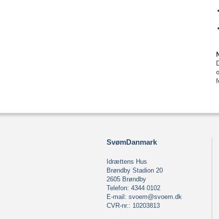
o
f
SvømDanmark
Idrættens Hus
Brøndby Stadion 20
2605 Brøndby
Telefon: 4344 0102
E-mail:
svoem@svoem.dk
CVR-nr.: 10203813