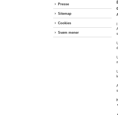
Presse
Sitemap
Cookies
A
Svøm mener
U
d
k
A
s