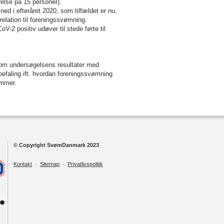
else på 15 personer).
ed i efteråret 2020, som tilfældet er nu,
elation til foreningssvømning.
-2 positiv udøver til stede førte til
 om undersøgelsens resultater med
befaling ift. hvordan foreningssvømning
emmer.
© Copyright SvømDanmark 2023
Kontakt
·
Sitemap
·
Privatlivspolitik