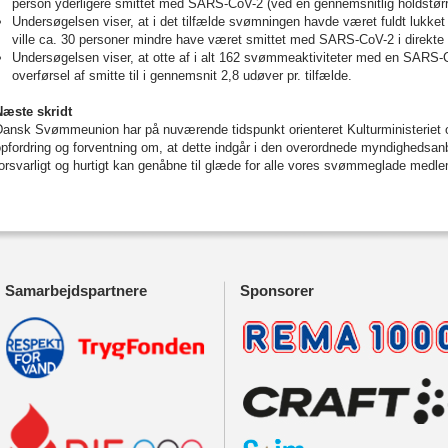
person yderligere smittet med SARS-CoV-2 (ved en gennemsnitlig holdstørr
Undersøgelsen viser, at i det tilfælde svømningen havde været fuldt lukket n
ville ca. 30 personer mindre have været smittet med SARS-CoV-2 i direkte r
Undersøgelsen viser, at otte af i alt 162 svømmeaktiviteter med en SARS-CoV
overførsel af smitte til i gennemsnit 2,8 udøver pr. tilfælde.
Næste skridt
Dansk Svømmeunion har på nuværende tidspunkt orienteret Kulturministeriet
pfordring og forventning om, at dette indgår i den overordnede myndighedsan
orsvarligt og hurtigt kan genåbne til glæde for alle vores svømmeglade medl
Samarbejdspartnere
Sponsorer