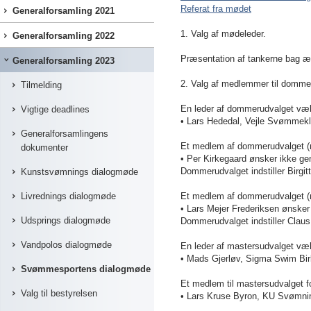
Referat fra mødet
Generalforsamling 2021
1. Valg af mødeleder.
Generalforsamling 2022
Præsentation af tankerne bag æn
Generalforsamling 2023
2. Valg af medlemmer til domme
Tilmelding
En leder af dommerudvalget vælge
Vigtige deadlines
• Lars Hededal, Vejle Svømmeklub 
Generalforsamlingens
Et medlem af dommerudvalget (r
dokumenter
• Per Kirkegaard ønsker ikke ge
Dommerudvalget indstiller Birgit
Kunstsvømnings dialogmøde
Livrednings dialogmøde
Et medlem af dommerudvalget (r
• Lars Mejer Frederiksen ønsker
Udsprings dialogmøde
Dommerudvalget indstiller Clau
Vandpolos dialogmøde
En leder af mastersudvalget vælge
• Mads Gjerløv, Sigma Swim Birker
Svømmesportens dialogmøde
Et medlem til mastersudvalget fo
Valg til bestyrelsen
• Lars Kruse Byron, KU Svømning 