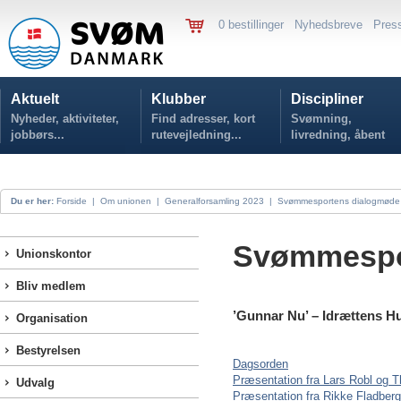
0 bestillinger
Nyhedsbreve
Pres
Aktuelt
Klubber
Discipliner
Nyheder, aktiviteter,
Find adresser, kort
Svømning,
jobbørs...
rutevejledning...
livredning, åbent
vand...
Du er her:
Forside
|
Om unionen
|
Generalforsamling 2023
|
Svømmesportens dialogmøde
Svømmespo
Unionskontor
Bliv medlem
’Gunnar Nu’ – Idrættens Hu
Organisation
Bestyrelsen
Dagsorden
Præsentation fra Lars Robl og
Udvalg
Præsentation fra Rikke Fladberg