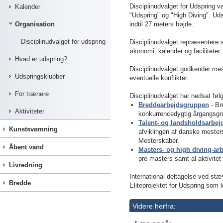
Disciplinudvalget for Udspring v
Kalender
"Udspring" og "High Diving". Udsp
Organisation
indtil 27 meters højde.
Disciplinudvalget for udspring
Disciplinudvalget repræsentere s
økonomi, kalender og faciliteter.
Hvad er udspring?
Disciplinudvalget godkender me
Udspringsklubber
eventuelle konflikter.
For trænere
Disciplinudvalget har nedsat føl
Breddearbejdsgruppen
- Br
Aktiviteter
konkurrencedygtig årgangsgr
Talent- og landsholdsarbe
Kunstsvømning
afviklingen af danske mesters
Mesterskaber.
Åbent vand
Masters- og high diving-a
pre-masters samt al aktivitet 
Livredning
International deltagelse ved st
Bredde
Eliteprojektet for Udspring so
Videre herfra: