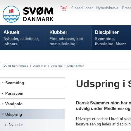
0 bestillinger
Nyhedsbreve
Pres
Aktuelt
Klubber
Discipliner
Nyheder, aktiviteter,
Find adresser, kort
Svømning,
jobbørs...
rutevejledning...
livredning, åbent
vand...
Du er her:
Forside
|
Discipliner
|
Udspring
|
Organisation
Udspring 
Svømning
Parasvøm
Dansk Svømmeunion har org
Vandpolo
udvalg under Medlems- og 
Udspring
Udvalget er nedsat i kraft af ve
bestyrelsen og ledes af disciplin
Nyheder