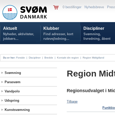
0 bestillinger
Nyhedsbreve
Pres
Aktuelt
Klubber
Discipliner
Nyheder, aktiviteter,
Find adresser, kort
Svømning,
jobbørs...
rutevejledning...
livredning, åbent
vand...
Du er her:
Forside
|
Discipliner
|
Bredde
|
Kontakt din region
|
Region Midtjylland
Region Midt
Svømning
Parasvøm
Regionsudvalget i Mid
Vandpolo
Udspring
Tilbage
Funktio
Kunstsvømning