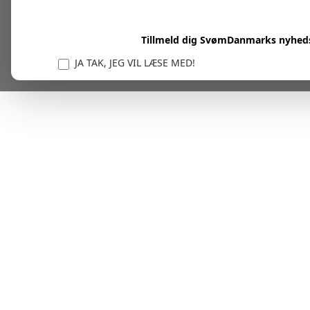
Tillmeld dig SvømDanmarks nyhed
JA TAK, JEG VIL LÆSE MED!
Vi er forpligtet til at beskytte og respektere dit privatl
personlige oplysninger til at administrere din kont
tjenester.