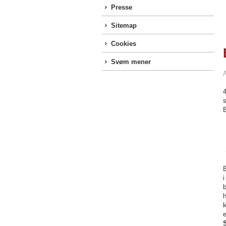
Presse
Sitemap
Cookies
Svøm mener
4
s
B
i
b
k
e