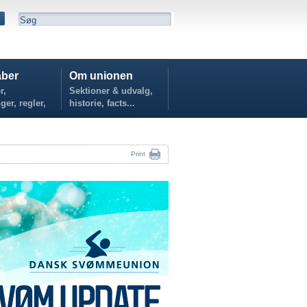
ber
Om unionen
r,
Sektioner & udvalg,
ger, regler,
historie, facts...
...
Print