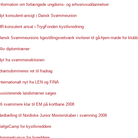
Information om forlængede ungdoms- og erhvervsuddannelser
Nyt konsulent-ansigt i Dansk Svømmeunion
HR-konsulent ansat i TrygFonden kystlivredning
ansk Svømmeunions ligestillingsnetværk inviterer til gå-hjem-møde for klub
liv diplomtræner
Nyt fra svømmesektionen
drætsdommeres ret til fradrag
nternationalt nyt fra LEN og FINA
Assisterende landstræner søges
26 svømmere klar til EM på kortbane 2008
edtælling til Nordiske Junior Mesterskaber i svømning 2008
BølgeCamp for kystlivreddere
Dommerkursus for livreddere