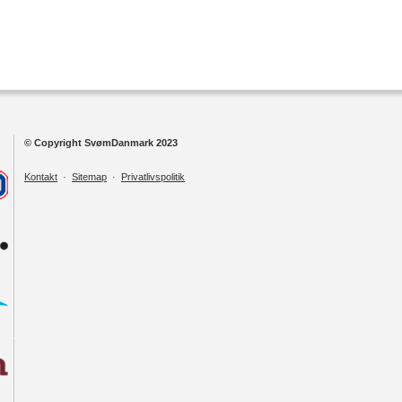
© Copyright SvømDanmark 2023
Kontakt
·
Sitemap
·
Privatlivspolitik