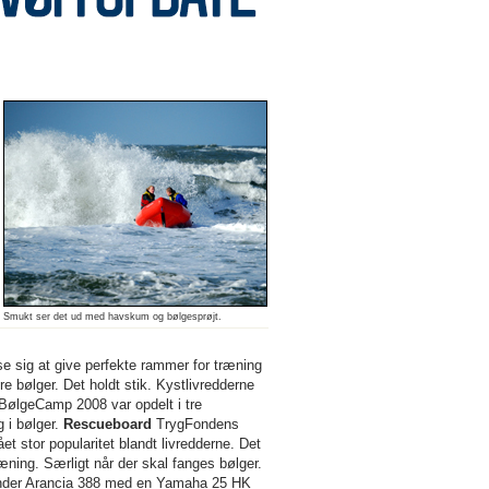
Smukt ser det ud med havskum og bølgesprøjt.
e sig at give perfekte rammer for træning
e bølger. Det holdt stik. Kystlivredderne
 BølgeCamp 2008 var opdelt i tre
 i bølger.
Rescueboard
TrygFondens
t stor popularitet blandt livredderne. Det
æning. Særligt når der skal fanges bølger.
ender Arancia 388 med en Yamaha 25 HK