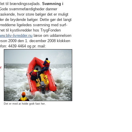
et til brændingssejlads.
Svømning i
. Gode svømmefærdigheder danner
raskende, hvor store bølger det er muligt
r de brydende bølger. Dette gør det langt
redderne ligeledes svømning med surf-
nnet til kystlivredder hos TrygFonden
ww.bliv-livredder.nu
læse om uddannelsen
 sæson 2009 den 1. december 2008 klokken
fon: 4439 4464 og pr. mail:
r
Det er med at holde godt fast her.