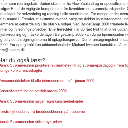
motor som redningsbåd. Båden stammer fra New Zealand og er specialfremstill
bølger
En af de vigtigste kompetencer for livreddere er svømmefærdigheder
rundlaget for selvredning og redning i alle vandforhold. For mange er det over
at svømme i. Fremfor at svømme ovenpå bølgerne dykker kystlivredderne unde
nemmere at gebærde sig i de stærke bølger. Ved BølgeCamp 2008 trænede liv
inner og livredningstorpedoer.
Bliv livredder
Har du fået lyst til at blive udda
kystlivredning og måske deltage i BølgeCamp 2009 kan du på hjemmesiden
w
og udfylde ansøgningsskema til optagelsesprøve. Der er ansøgningsfrist til
2.00. For spørgsmål kan uddannelsesleder Michael Iwersen kontaktes på tele
miw@svoem.dk
Har du også læst?
Dansk Svømmeunion prioriterer svømmeteknik og svømmepædagogik frem fo
urtige konkurrencedragter
ressemeddelelser til alle interesserede fra 1. januar 2009
Generalforsamling og områdemøder 2009
Dansk Svømmeunion søger regnskabsmedarbejder
Første nyhedsbrev fra breddesektionen på trapperne
Dansk Svømmeunion stifter nye priser