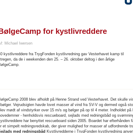
BølgeCamp for kystlivreddere
Af: Michael Iwersen
0 kystlivreddere fra TrygFonden kystlivredning gav Vesterhavet kamp til
tregen, da de i weekenden den 25. – 26. oktober deltog i den årlige
BølgeCamp.
ølgeCamp 2008 blev afholdt på Henne Strand ved Vesterhavet. Det skulle vis
 bølger. Vejrudsigten havde lovet masser af vind fra SV-V og dermed også stor
lev mødt af vindstyrker over 15 m/s og bølger på op til 4 meter. Indholdet på
hovedemner - henholdsvis rescueboard, sejlads med redningsbåd og svømning
ystlivreddere har benyttet rescueboard siden 2005. Boardet har efterhånden fåe
r et simpelt redningsredskab, der giver mulighed for masser af udfordrende tr
Sejlads med redningsbåd
Kystlivredderne i TrygFonden kystlivredning anv