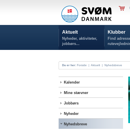
Aktuelt
Klubber
Nyheder, aktiviteter,
Find adresse
jobbørs...
rutevejledni
Du er her:
Forside
|
Aktuelt
|
Nyhedsbreve
Kalender
Mine stævner
Jobbørs
Nyheder
Nyhedsbreve