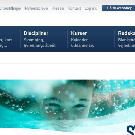
0 bestillinger
Nyhedsbreve
Presse
Kontakt
Log ind
Discipliner
Kurser
Redska
r, kort
Svømning,
Kalender,
Blankette
ng...
livredning, åbent
uddannelse,
vejlednin
vand...
tilmelding...
politikker