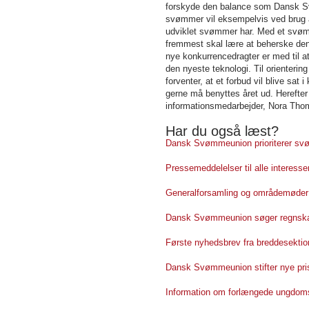
forskyde den balance som Dansk Svø
svømmer vil eksempelvis ved brug a
udviklet svømmer har. Med et svøm
fremmest skal lære at beherske den 
nye konkurrencedragter er med til
den nyeste teknologi. Til orienteri
forventer, at et forbud vil blive sat
gerne må benyttes året ud. Hereft
informationsmedarbejder, Nora Thom
Har du også læst?
Dansk Svømmeunion prioriterer sv
Pressemeddelelser til alle interesse
Generalforsamling og områdemøder
Dansk Svømmeunion søger regnsk
Første nyhedsbrev fra breddesektio
Dansk Svømmeunion stifter nye pri
Information om forlængede ungdoms