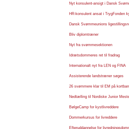
Nyt konsulent-ansigt i Dansk Svø
HR-konsulent ansat i TrygFonden ky
Dansk Svømmeunions ligestillingsne
Bliv diplomtræner
Nyt fra svømmesektionen
Idrætsdommeres ret til fradrag
Internationalt nyt fra LEN og FINA
Assisterende landstræner søges
26 svømmere klar til EM på kortba
Nedtælling til Nordiske Junior Mes
BølgeCamp for kystlivreddere
Dommerkursus for livreddere
Efteruddannelse for livredningsdo