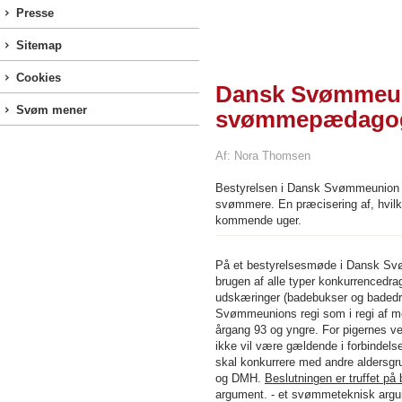
Presse
Sitemap
Cookies
Dansk Svømmeuni
Svøm mener
svømmepædagogik
Af: Nora Thomsen
Bestyrelsen i Dansk Svømmeunion ha
svømmere. En præcisering af, hvilke 
kommende uger.
På et bestyrelsesmøde i Dansk Svø
brugen af alle typer konkurrencedr
udskæringer (badebukser og badedra
Svømmeunions regi som i regi af 
årgang 93 og yngre. For pigernes ve
ikke vil være gældende i forbindel
skal konkurrere med andre aldersgr
og DMH.
Beslutningen er truffet p
argument. - et svømmeteknisk argu