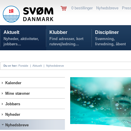
0 bestillinger
Nyhedsbreve
Pres
Aktuelt
Klubber
Discipliner
Nyheder, aktiviteter,
Find adresser, kort
Svømning,
jobbørs...
rutevejledning...
livredning, åbent
vand...
Du er her:
Forside
|
Aktuelt
|
Nyhedsbreve
Kalender
Mine stævner
Jobbørs
Nyheder
Nyhedsbreve