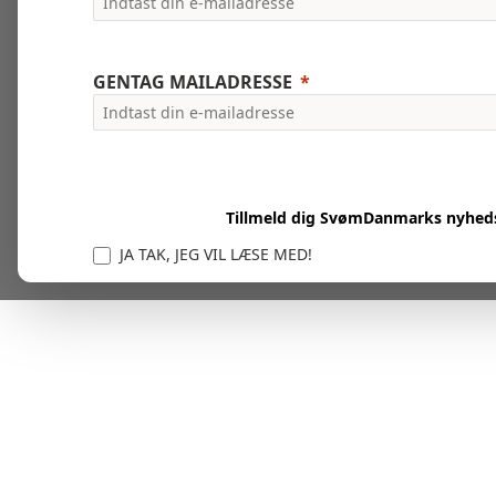
GENTAG MAILADRESSE
Tillmeld dig SvømDanmarks nyhed
JA TAK, JEG VIL LÆSE MED!
Vi er forpligtet til at beskytte og respektere dit privatl
personlige oplysninger til at administrere din kont
tjenester.