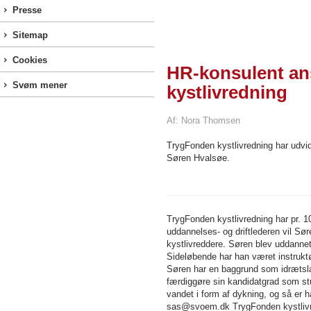
Presse
Sitemap
Cookies
HR-konsulent an
Svøm mener
kystlivredning
Af: Nora Thomsen
TrygFonden kystlivredning har udv
Søren Hvalsøe.
TrygFonden kystlivredning har pr.
uddannelses- og driftlederen vil Sø
kystlivreddere. Søren blev uddannet
Sideløbende har han været instruktø
Søren har en baggrund som idrætslæ
færdiggøre sin kandidatgrad som st
vandet i form af dykning, og så er 
sas@svoem.dk TrygFonden kystlivr