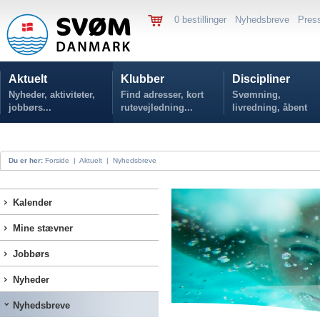
0 bestillinger
Nyhedsbreve
Pres
Aktuelt
Klubber
Discipliner
Nyheder, aktiviteter,
Find adresser, kort
Svømning,
jobbørs...
rutevejledning...
livredning, åbent
vand...
Du er her:
Forside
|
Aktuelt
|
Nyhedsbreve
Kalender
Mine stævner
Jobbørs
Nyheder
Nyhedsbreve