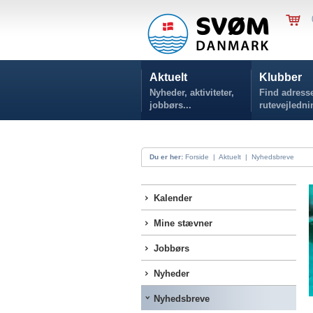
Aktuelt
Klubber
Nyheder, aktiviteter,
Find adresse
jobbørs...
rutevejledni
Du er her:
Forside
|
Aktuelt
|
Nyhedsbreve
Kalender
Mine stævner
Jobbørs
Nyheder
Nyhedsbreve