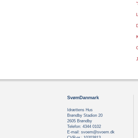
”
L
K
G
J
SvømDanmark
Idrættens Hus
Brøndby Stadion 20
2605 Brøndby
Telefon: 4344 0102
E-mail:
svoem@svoem.dk
CVR-nr.: 10203813