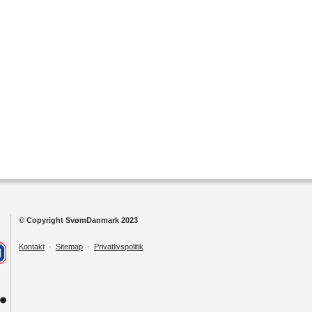
© Copyright SvømDanmark 2023
Kontakt
·
Sitemap
·
Privatlivspolitik