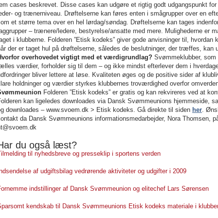
em cases beskrevet. Disse cases kan udgøre et rigtig godt udgangspunkt for 
eder- og trænerniveau. Drøftelserne kan føres enten i smågrupper over en eft
om et større tema over en hel lørdag/søndag. Drøftelserne kan tages indenfor
aggrupper – trænere/ledere, bestyrelse/ansatte med mere. Mulighederne er mang
aget i klubberne. Folderen ”Etisk kodeks” giver gode anvisninger til, hvorda
år der er taget hul på drøftelserne, således de beslutninger, der træffes, kan
Hvorfor overhovedet vigtigt med et værdigrundlag?
Svømmeklubber, som pri
ælles værdier, forholder sig til dem – og ikke mindst efterlever dem i hverdag
dfordringer bliver lettere at løse. Kvaliteten øges og de positive sider af klub
klare holdninger og værdier styrkes klubbernes troværdighed overfor omverde
Svømmeunion
Folderen ”Etisk kodeks” er gratis og kan rekvireres ved at k
Folderen kan ligeledes downloades via Dansk Svømmeunions hjemmeside, sa
og downloades – www.svoem.dk > Etisk kodeks. Gå direkte til siden
her
. Øns
kontakt da Dansk Svømmeunions informationsmedarbejder, Nora Thomsen, på te
nt@svoem.dk
Har du også læst?
ilmelding til nyhedsbreve og presseklip i sportens verden
ndsendelse af udgiftsbilag vedrørende aktiviteter og udgifter i 2009
Fornemme indstillinger af Dansk Svømmeunion og elitechef Lars Sørensen
Sparsomt kendskab til Dansk Svømmeunions Etisk kodeks materiale i klubbe