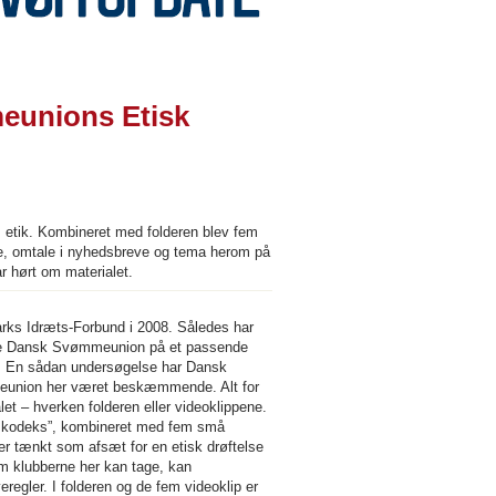
eunions Etisk
etik. Kombineret med folderen blev fem
ne, omtale i nyhedsbreve og tema herom på
r hørt om materialet.
ks Idræts-Forbund i 2008. Således har
kulle Dansk Svømmeunion på et passende
e. En sådan undersøgelse har Dansk
meunion her været beskæmmende. Alt for
et – hverken folderen eller videoklippene.
isk kodeks”, kombineret med fem små
 tænkt som afsæt for en etisk drøftelse
om klubberne her kan tage, kan
regler. I folderen og de fem videoklip er