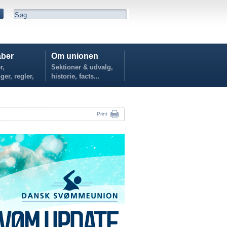
ber
Om unionen
r,
Sektioner & udvalg,
ger, regler,
historie, facts...
...
Print