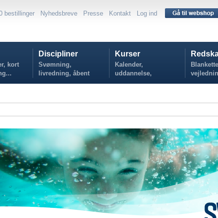
0 bestillinger
Nyhedsbreve
Presse
Kontakt
Log ind
Discipliner
Kurser
Redska
r, kort
Svømning,
Kalender,
Blankette
ng...
livredning, åbent
uddannelse,
vejlednin
vand...
tilmelding...
politikker