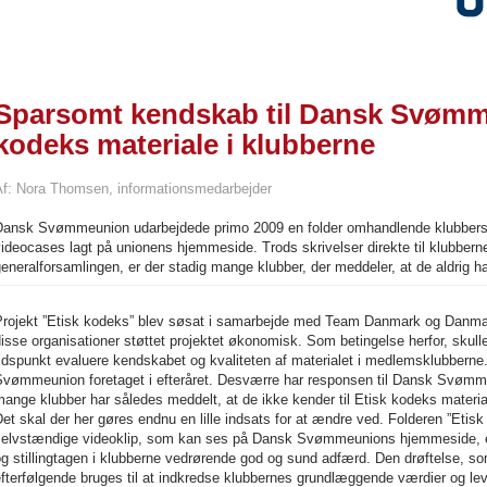
Sparsomt kendskab til Dansk Svømm
kodeks materiale i klubberne
Af: Nora Thomsen, informationsmedarbejder
Dansk Svømmeunion udarbejdede primo 2009 en folder omhandlende klubbers 
ideocases lagt på unionens hjemmeside. Trods skrivelser direkte til klubber
eneralforsamlingen, er der stadig mange klubber, der meddeler, at de aldrig ha
Projekt ”Etisk kodeks” blev søsat i samarbejde med Team Danmark og Danmar
disse organisationer støttet projektet økonomisk. Som betingelse herfor, s
tidspunkt evaluere kendskabet og kvaliteten af materialet i medlemsklubbern
Svømmeunion foretaget i efteråret. Desværre har responsen til Dansk Svøm
ange klubber har således meddelt, at de ikke kender til Etisk kodeks material
et skal der her gøres endnu en lille indsats for at ændre ved. Folderen ”Et
selvstændige videoklip, som kan ses på Dansk Svømmeunions hjemmeside, er
g stillingtagen i klubberne vedrørende god og sund adfærd. Den drøftelse, s
fterfølgende bruges til at indkredse klubbernes grundlæggende værdier og leve