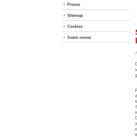
Presse
Sitemap
Cookies
Svøm mener
v
g
m
D
o
e