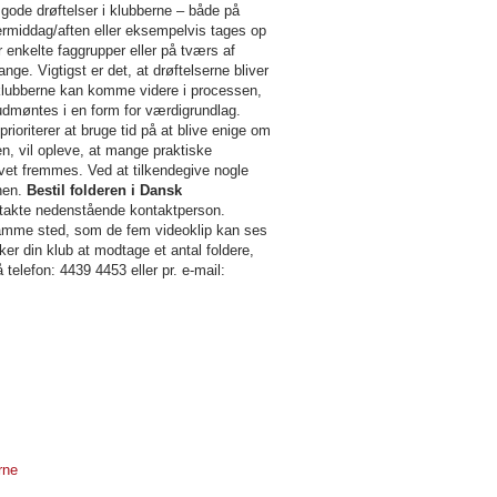
gode drøftelser i klubberne – både på
ermiddag/aften eller eksempelvis tages op
 enkelte faggrupper eller på tværs af
e. Vigtigst er det, at drøftelserne bliver
n klubberne kan komme videre i processen,
 udmøntes i en form for værdigrundlag.
oriterer at bruge tid på at blive enige om
en, vil opleve, at mange praktiske
livet fremmes. Ved at tilkendegive nogle
nen.
Bestil folderen i Dansk
ontakte nedenstående kontaktperson.
mme sted, som de fem videoklip kan ses
ker din klub at modtage et antal foldere,
lefon: 4439 4453 eller pr. e-mail:
rne