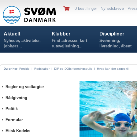
0 bestillinger
Nyhedsbreve
Pres
Aktuelt
Klubber
Discipliner
Nyheder, aktiviteter,
Find adresser, kort
Svømning,
jobbørs...
rutevejledning...
livredning, åbent
vand...
Du er her:
Forside
|
Redskaber
|
DIF og DGIs foreningspulje
|
Hvad kan der søges til
Regler og vedtægter
Rådgivning
Politik
Formular
Etisk Kodeks