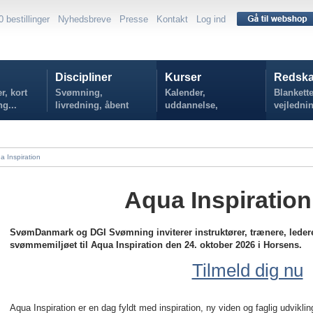
0 bestillinger
Nyhedsbreve
Presse
Kontakt
Log ind
Discipliner
Kurser
Redska
r, kort
Svømning,
Kalender,
Blankette
ng...
livredning, åbent
uddannelse,
vejlednin
vand...
tilmelding...
politikker
a Inspiration
Aqua Inspiration
SvømDanmark og DGI Svømning inviterer instruktører, trænere, ledere
svømmemiljøet til Aqua Inspiration den 24. oktober 2026 i Horsens.
Tilmeld dig nu
Aqua Inspiration er en dag fyldt med inspiration, ny viden og faglig udvikl