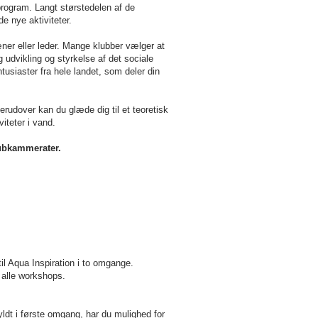
rogram. Langt størstedelen af de
de nye aktiviteter.
æner eller leder. Mange klubber vælger at
 udvikling og styrkelse af det sociale
siaster fra hele landet, som deler din
erudover kan du glæde dig til et teoretisk
iteter i vand.
lubkammerater.
til Aqua Inspiration i to omgange.
 alle
workshops.
dt i første omgang, har du mulighed for