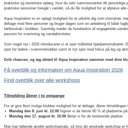
praktiske og teoretiske oplæg, hvor du selv sammensætter dit personlige p
praktiske sessioner foregår i vandet, så du får mulighed for at afprøve alle 
Aqua Inspiration er en oplagt mulighed for at udvikle dig som instruktør, tr
deltage med flere personer og bruger dagen som en anledning til både faglig
fællesskab i klubben. Samtidig møder du hundredvis af engagerede vandentu
passion for svømning og vandaktiviteter.
Som noget nyt i 2026 introducerer vi et spor målrettet hjælpeinstruktører. D
spor for ledere i svømmeklubber samt et nyt spor med fokus på leg og aktiv
Grib chancen, og tag afsted til Aqua Inspiration sammen med dine k
Få overblik og information om Aqua Inspiration 2026
Find overblik over alle workshops
Tilmelding åbner i to omgange
For at give flest mulige klubber mulighed for at deltage, åbner tilmeldingen 
Mandag den 8. jun
i
kl. 12.00
frigiver vi de første
60 % af pladserne på
Mandag den 17. august kl. 10.00
åbner vi for de resterende pladser.
Man kan løbende ændre workshopvalg, så hvis din ønskede workshop er fyl