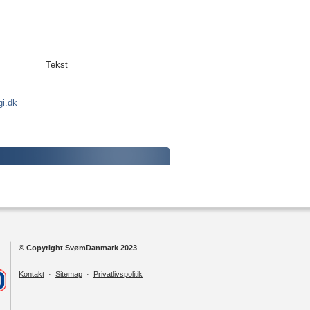
Tekst
i.dk
© Copyright SvømDanmark 2023
Kontakt
·
Sitemap
·
Privatlivspolitik