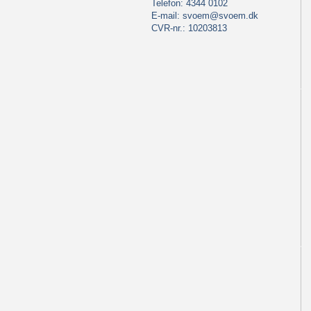
Telefon: 4344 0102
E-mail:
svoem@svoem.dk
CVR-nr.: 10203813