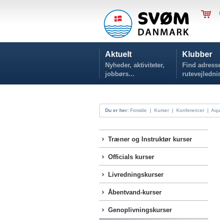
Aktuelt
Klubber
Nyheder, aktiviteter,
Find adresse
jobbørs...
rutevejledni
Du er her:
Forside
|
Kurser
|
Konferencer
|
Aqu
Træner og Instruktør kurser
Officials kurser
Livredningskurser
Åbentvand-kurser
Genoplivningskurser