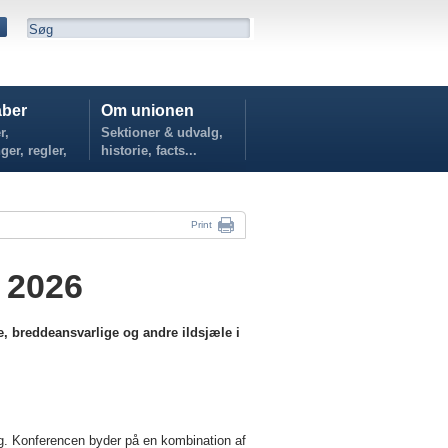
ber
Om unionen
r,
Sektioner & udvalg,
ger, regler,
historie, facts...
...
Print
 2026
, breddeansvarlige og andre ildsjæle i
ing. Konferencen byder på en kombination af