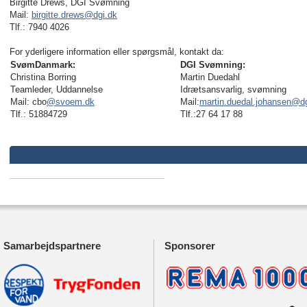
Birgitte Drews, DGI Svømning
Mail:
birgitte.drews@dgi.dk
Tlf.: 7940 4026
For yderligere information eller spørgsmål, kontakt da:
SvømDanmark:
DGI Svømning:
Christina Borring
Martin Duedahl
Teamleder, Uddannelse
Idrætsansvarlig, svømning
Mail: cbo
@svoem.dk
Mail:
martin.duedal.johansen
@dg
Tlf.: 51884729
Tlf.:27 64 17 88
Samarbejdspartnere
Sponsorer