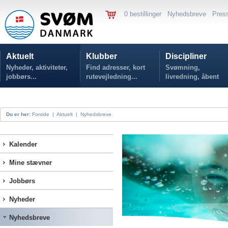
0 bestillinger
Nyhedsbreve
Pres
Aktuelt
Klubber
Discipliner
Nyheder, aktiviteter,
Find adresser, kort
Svømning,
jobbørs...
rutevejledning...
livredning, åbent
vand...
Du er her:
Forside
|
Aktuelt
|
Nyhedsbreve
Kalender
Mine stævner
Jobbørs
Nyheder
Nyhedsbreve