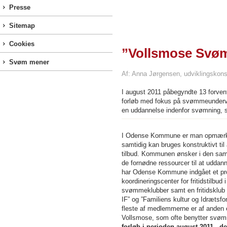
Presse
Sitemap
Cookies
”Vollsmose Svømm
Svøm mener
Af: Anna Jørgensen, udviklingskons
I august 2011 påbegyndte 13 forventn
forløb med fokus på svømmeundervis
en uddannelse indenfor svømning, so
I Odense Kommune er man opmærkso
samtidig kan bruges konstruktivt til
tilbud. Kommunen ønsker i den samm
de fornødne ressourcer til at uddann
har Odense Kommune indgået et pro
koordineringscenter for fritidstilbud
svømmeklubber samt en fritidsklub i
IF” og ”Familiens kultur og Idrætsf
fleste af medlemmerne er af anden et
Vollsmose, som ofte benytter svø
forløb i perioden august 2011 - 