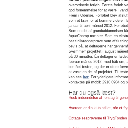
overordnede forløb. Første forløb 
god fornemmelse for at være i vande
Frem i Odense. Forløbet blev afslu
som et krav for at komme videre i f
januar til april måned 2012. Forløbe
Som en del af grunduddannelsen få
AquaChamp mærker. Som en ekstra sl
bassinlivredderprøve som afslutning
bevis på, at deltagerne har gennemf
Svømmer” projektet i august måned
på 30 minutter. Én deltager er fald
februar måned 2012, med håb om, at 
bestået testen, og der er store forve
at være en del af projektet. Til tes
kan ses
her
. For yderligere infor
kontaktes på mobil: 2916 0904 og 
Har du også læst?
Husk indsendelse af forslag til ge
Hvordan er din klub stillet, når et f
Optagelsesprøverne til TrygFonden K