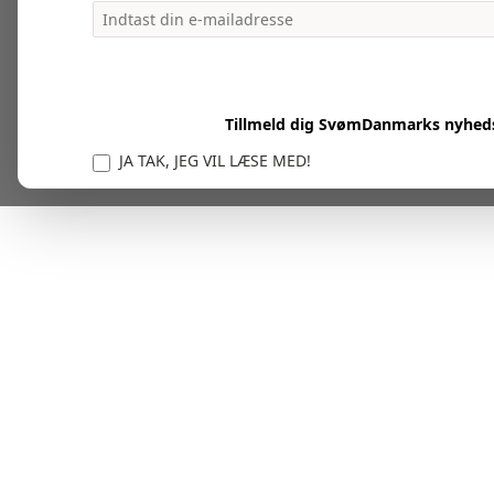
Tillmeld dig SvømDanmarks nyhed
JA TAK, JEG VIL LÆSE MED!
Vi er forpligtet til at beskytte og respektere dit privatl
personlige oplysninger til at administrere din kont
tjenester.