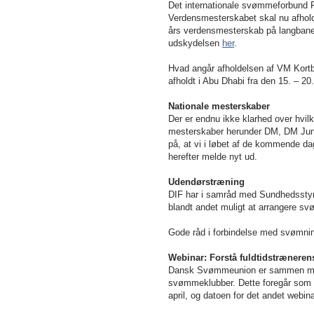
Det internationale svømmeforbund 
Verdensmesterskabet skal nu afholde
års verdensmesterskab på langbane,
udskydelsen
her
.
Hvad angår afholdelsen af VM Kortba
afholdt i Abu Dhabi fra den 15. – 2
Nationale mesterskaber
Der er endnu ikke klarhed over hvilk
mesterskaber herunder DM, DM Juni
på, at vi i løbet af de kommende dage
herefter melde nyt ud.
Udendørstræning
DIF har i samråd med Sundhedsstyrel
blandt andet muligt at arrangere sv
Gode råd i forbindelse med svømni
Webinar:
Forstå fuldtidstræneren
Dansk Svømmeunion er sammen med
svømmeklubber. Dette foregår som et
april, og datoen for det andet webina