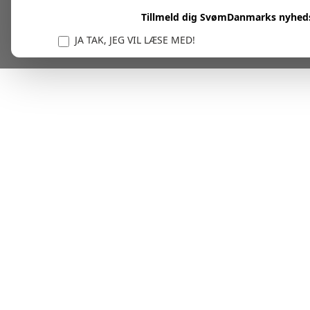
Tillmeld dig SvømDanmarks nyhed
JA TAK, JEG VIL LÆSE MED!
Vi er forpligtet til at beskytte og respektere dit privatl
personlige oplysninger til at administrere din kont
tjenester.