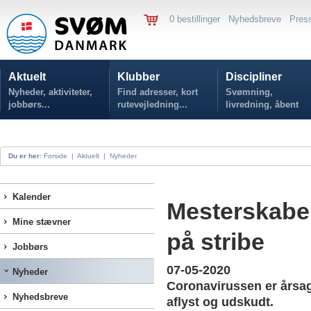
0 bestillinger
Nyhedsbreve
Pres
Aktuelt
Klubber
Discipliner
Nyheder, aktiviteter,
Find adresser, kort
Svømning,
jobbørs...
rutevejledning...
livredning, åbent
vand...
Du er her:
Forside
|
Aktuelt
|
Nyheder
Kalender
Mesterskabe
Mine stævner
på stribe
Jobbørs
07-05-2020
Nyheder
Coronavirussen er årsag 
Nyhedsbreve
aflyst og udskudt.