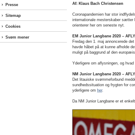
Af: Klaus Bach Christensen
Presse
Coronapandemien har stor indflydel
Sitemap
internationale mesterskaber sætter
orienterer her om seneste nyt.
Cookies
EM Junior Langbane 2020 – AFL
Svøm mener
Fredag den 1. maj annoncerede de
havde håbet på at kunne afholde de
muligt på baggrund af den europæis
Yderligere om aflysningen, og hva
NM Junior Langbane 2020 – AFL
Det litauiske svømmeforbund medde
sundhedssituation og frygten for c
yderligere om
her
.
Da NM Junior Langbane er et enkelts