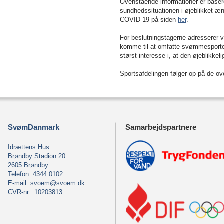
Ovenstående informationer er baseret
sundhedssituationen i øjeblikket æ
COVID 19 på siden
her
.
For beslutningstagerne adresserer 
komme til at omfatte svømmesport
størst interesse i, at den øjeblikke
Sportsafdelingen følger op på de o
SvømDanmark
Samarbejdspartnere
Idrættens Hus
Brøndby Stadion 20
2605 Brøndby
Telefon: 4344 0102
E-mail:
svoem@svoem.dk
CVR-nr.: 10203813