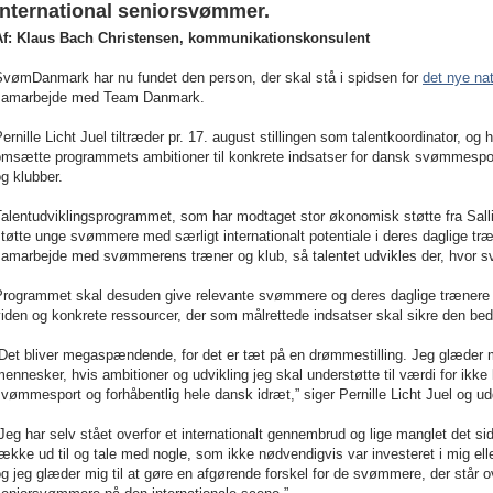
international seniorsvømmer.
Af: Klaus Bach Christensen, kommunikationskonsulent
SvømDanmark har nu fundet den person, der skal stå i spidsen for
det nye na
samarbejde med Team Danmark.
ernille Licht Juel tiltræder pr. 17. august stillingen som talentkoordinator, og h
omsætte programmets ambitioner til konkrete indsatser for dansk svømmespo
g klubber.
Talentudviklingsprogrammet, som har modtaget stor økonomisk støtte fra Sall
tøtte unge svømmere med særligt internationalt potentiale i deres daglige træ
samarbejde med svømmerens træner og klub, så talentet udvikles der, hvor 
Programmet skal desuden give relevante svømmere og deres daglige trænere og
iden og konkrete ressourcer, der som målrettede indsatser skal sikre den beds
Det bliver megaspændende, for det er tæt på en drømmestilling. Jeg glæder mig
ennesker, hvis ambitioner og udvikling jeg skal understøtte til værdi for ikk
vømmesport og forhåbentlig hele dansk idræt,” siger Pernille Licht Juel og u
Jeg har selv stået overfor et internationalt gennembrud og lige manglet det s
ække ud til og tale med nogle, som ikke nødvendigvis var investeret i mig elle
g jeg glæder mig til at gøre en afgørende forskel for de svømmere, der står o