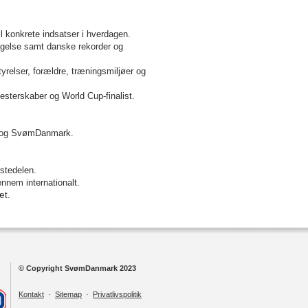
il konkrete indsatser i hverdagen.
agelse samt danske rekorder og
relser, forældre, træningsmiljøer og
esterskaber og World Cup-finalist.
 og SvømDanmark.
ørstedelen.
gennem internationalt.
ræt.
© Copyright SvømDanmark 2023
Kontakt
·
Sitemap
·
Privatlivspolitik