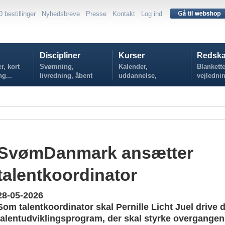
0 bestillinger
Nyhedsbreve
Presse
Kontakt
Log ind
Discipliner
Kurser
Redska
r, kort
Svømning,
Kalender,
Blankette
ng...
livredning, åbent
uddannelse,
vejlednin
vand...
tilmelding...
politikker
SvømDanmark ansætter
talentkoordinator
28-05-2026
Som talentkoordinator skal Pernille Licht Juel drive 
talentudviklingsprogram, der skal styrke overgangen fr