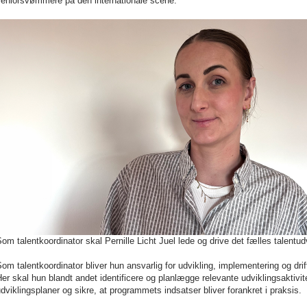
seniorsvømmere på den internationale scene.”
om talentkoordinator skal Pernille Licht Juel lede og drive det fælles tale
om talentkoordinator bliver hun ansvarlig for udvikling, implementering og drif
er skal hun blandt andet identificere og planlægge relevante udviklingsaktivi
dviklingsplaner og sikre, at programmets indsatser bliver forankret i praksis.