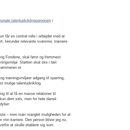
tionale talentudviklingsprogram
i
un får en central rolle i arbejdet med at
rt, herunder relevante svømme, trænere
ing Fondene, skal først og fremmest
ningsmiljø. Støtten skal ske i tæt
svømmeren er.
 træningsmiljøer adgang til sparring,
t mulige talentudvikling.
 til at få en masse relationer til
e kun dem selv, men for hele dansk
ddyber:
idste – men især manglet muligheden for at
r min karriere. Den person bliver jeg nu,
verfor at skulle etablere sig som