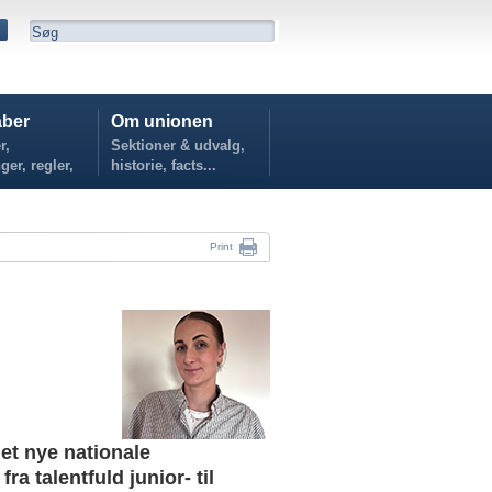
ber
Om unionen
r,
Sektioner & udvalg,
ger, regler,
historie, facts...
...
Print
det nye nationale
a talentfuld junior- til