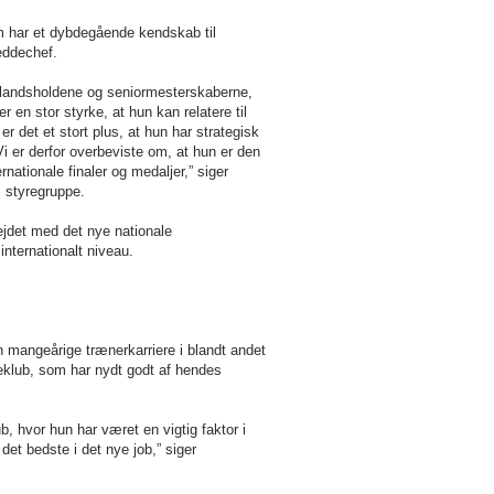
m har et dybdegående kendskab til
eddechef.
rlandsholdene og seniormesterskaberne,
 en stor styrke, at hun kan relatere til
 det et stort plus, at hun har strategisk
. Vi er derfor overbeviste om, at hun er den
nationale finaler og medaljer,” siger
 styregruppe.
ejdet med det nye nationale
internationalt niveau.
in mangeårige trænerkarriere i blandt andet
lub, som har nydt godt af hendes
b, hvor hun har været en vigtig faktor i
et bedste i det nye job,” siger