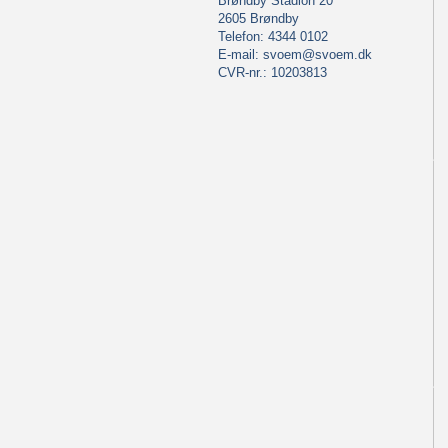
Brøndby Stadion 20
2605 Brøndby
Telefon: 4344 0102
E-mail:
svoem@svoem.dk
CVR-nr.: 10203813