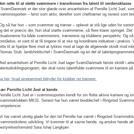
en rette til at støtte svømmere i transitionen fra talent til verdensklasse
I SvømDanmark er der stor glæde over ansættelsen af Pernille Licht Juel, so
svømmesporten – først som aktiv, derefter som cheftræner og senest som br
”Og så har hun – som svømmer og træner – oplevet at stå lige uden for senio
g det er præcis der, hun skal støtte svømmerne, så flere klarer springet. Det er
ituationerne fra både svømmerens, trænerens og klubbens perspektiv. Og så er
orståelse, er vant til at få tingene til at ske og koordinere indsatser i praksis
ette til at hjælpe flere med at lykkes med at tage de afgørende skridt mod inter
Thomas Stub, landsholdschef i SvømDanmark og en del af talentprogrammets
ed ansættelsen af Pernille Licht Juel tager SvømDanmark første skridt i arb
alentudviklingsprogram, der skal ruste talentfulde svømmere til en karriere på 
e her, hvad programmet betyder for klubber og trænere.
Lær Pernille Licht Juel at kende
ernille Licht Juel er i svømmesporten kendt for sin flotte aktive karriere og s
Svømmeklubben MK31. Senest har hun været breddechef i Ringsted Svømmek
kompetencer.
Vi har været utrolig glade for den tid Pernille har været i Ringsted Svømmeklu
vømmeskolens udvikling. Vi kommer til at savne hende, og ønsker hende alt d
bestyrelsesformand Sara Ishøj Langkjær.