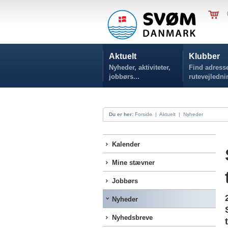
Aktuelt
Klubber
Nyheder, aktiviteter,
Find adresse
jobbørs...
rutevejledni
Du er her:
Forside
|
Aktuelt
|
Nyheder
Kalender
Mine stævner
Jobbørs
Nyheder
Nyhedsbreve