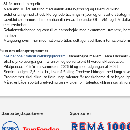
31 år, mor til to og gift.
Mere end 10 års erfaring med dansk elitesvømning og talentudvikling.
Solid erfaring med at udvikle og lede træningsmiljøer og omsætte strategi t
Udviklet svømmere til internationalt niveau, herunder OL-, VM- og EM-delt
mesterskaber.
Relationsskabende og vant til at samarbejde med svømmere, trænere, besty
frivillige.
Mangeårig svømmer med nationale titler, deltager ved flere internationale m
Fakta om talentprogrammet
Nyt nationalt talentudviklingsprogram
i samarbejde mellem Team Danmark
Skal styrke overgangen fra junior- og seniortalent til verdensklasseatlet.
Pilotperiode: 2,5 år fra sommeren 2026 til og med udgangen af 2028.
Samlet budget: 2,5 mio. kr., hvoraf Salling Fondene bidrager med langt st
Programmet skal sikre, at flere unge talenter får redskaberne til at bryde i
Målet er både sportslig udvikling og ny viden om talentudvikling i dansk id
Samarbejdspartnere
Sponsorer