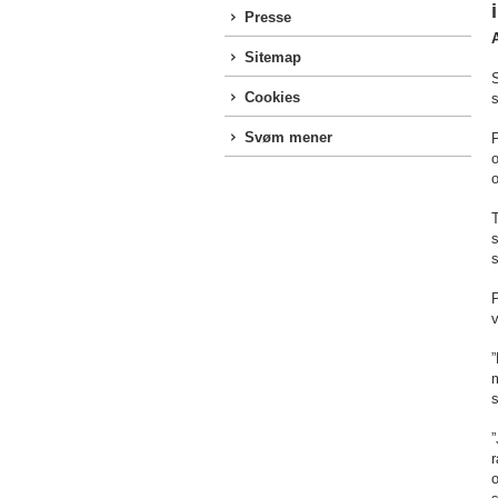
Presse
Sitemap
Cookies
Svøm mener
P
o
s
v
”
m
s
”
r
o