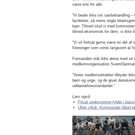
være ens for alle.
”Vi beder ikke om særbehandling – b
faciliteter, så mens nogle idrætsgre
lejer. Tilmed skal vi med kommune
tilmed økonomisk for dem, vi ikke få
”Vi vil fortsat gerne være en del af 
foreninger som vores langsomt at fo
Formanden står ikke alene med sit
medlemsorganisation SvømDanmark 
”Vores medlemsklubber tilbyder ikk
børn og unge, og de giver danskern
uddannelsesstandarder.”
Læs også:
Privat undervisning fylder i bas
Ulige vilkår: Kommunale tilbud p