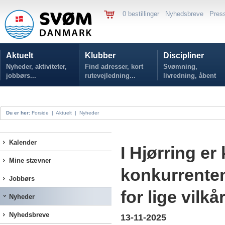
0 bestillinger
Nyhedsbreve
Pres
Aktuelt
Klubber
Discipliner
Nyheder, aktiviteter,
Find adresser, kort
Svømning,
jobbørs...
rutevejledning...
livredning, åbent
vand...
Du er her:
Forside
|
Aktuelt
|
Nyheder
Kalender
I Hjørring 
Mine stævner
konkurrente
Jobbørs
for lige vilkå
Nyheder
Nyhedsbreve
13-11-2025