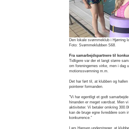
Den lokale svømmeklub i Hjørring 
Foto: Svømmeklubben S68.
Fra samarbejdspartnere til konku
Tidligere var der et langt større 
om foreningernes virke, men i dag 
motionssvømning m.m.
Det har ført til, at klubben og hall
pointerer formanden.
”Vi har egentligt et godt samarbejde
hinanden er meget værdsat. Men vi s
aktiviteter. Vi betaler omkring 300.
kan de bruge egne livreddere som inst
konkurrence.”
Lars Hansen understreger, at klubb