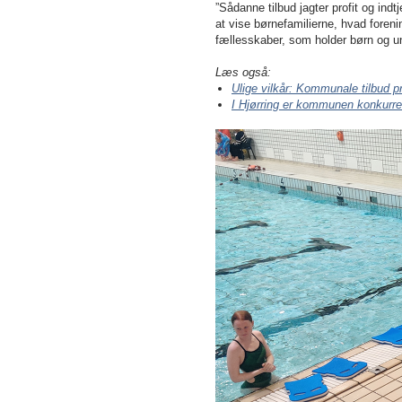
”Sådanne tilbud jagter profit og ind
at vise børnefamilierne, hvad foreni
fællesskaber, som holder børn og un
Læs også:
Ulige vilkår: Kommunale tilbud p
I Hjørring er kommunen konkurren