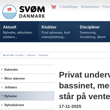
0 bestillinger
Nyhedsbreve
Pres
Aktuelt
Klubber
Discipliner
Nyheder, aktiviteter,
Find adresser, kort
Svømning,
jobbørs...
rutevejledning...
livredning, åbent
vand...
Du er her:
Forside
|
Aktuelt
|
Nyheder
Kalender
Privat underv
Mine stævner
bassinet, me
Jobbørs
står på vent
Nyheder
Nyhedsbreve
17-11-2025