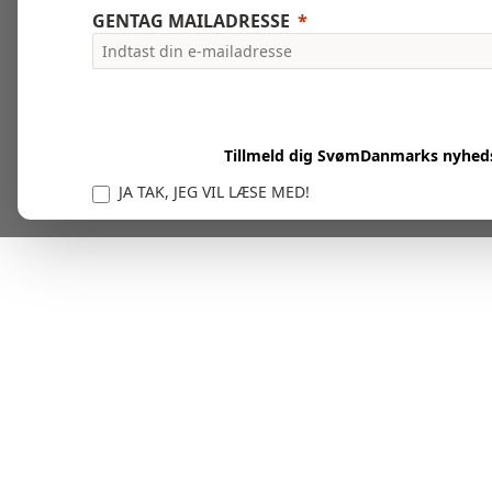
GENTAG MAILADRESSE
Tillmeld dig SvømDanmarks nyhed
JA TAK, JEG VIL LÆSE MED!
Vi er forpligtet til at beskytte og respektere dit privatl
personlige oplysninger til at administrere din kont
tjenester.