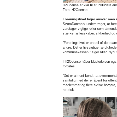
H2Odense er klar til at inkludere en
Foto: H2Odense.
Foreningslivet tager ansvar men
SvømDanmark understreger, at fore
varetager vigtige roller som almend
stærke fællesskaber, sikkerhed og 
”Foreningslivet er en del af den da
andre. Det er livsvigtige færdighede
kommunekassen,” siger Allan Nyhu
I H2Odense håber klubledelsen ogs
fordeles.
”Det er alment kendt, at svømmeha
samtidig med der er åbent for offentl
medlemmer og flere aktive borgere,
retorisk.