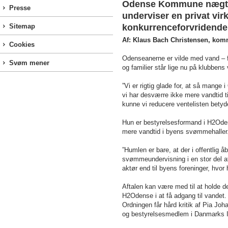
Odense Kommune nægter 
Presse
underviser en privat vi
Sitemap
konkurrenceforvridende o
Af: Klaus Bach Christensen, kom
Cookies
Odenseanerne er vilde med vand – fa
Svøm mener
og familier står lige nu på klubbens 
”Vi er rigtig glade for, at så mange
vi har desværre ikke mere vandtid t
kunne vi reducere ventelisten betyde
Hun er bestyrelsesformand i H2Oden
mere vandtid i byens svømmehaller.
”Humlen er bare, at der i offentlig 
svømmeundervisning i en stor del af 
aktør end til byens foreninger, hvor
Aftalen kan være med til at holde d
H2Odense i at få adgang til vandet.
Ordningen får hård kritik af Pia 
og bestyrelsesmedlem i Danmarks I